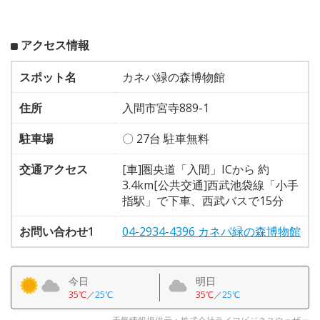
アクセス情報
スポット名
カネパ緑の森博物館
住所
入間市宮寺889-1
駐車場
〇 27台 駐車無料
交通アクセス
[車]圏央道「入間」ICから 約
3.4km[公共交通]西武池袋線「小手
指駅」で下車、西武バスで15分
お問い合わせ1
04-2934-4396 カネパ緑の森博物館
今日
明日
35℃
／
25℃
35℃
／
25℃