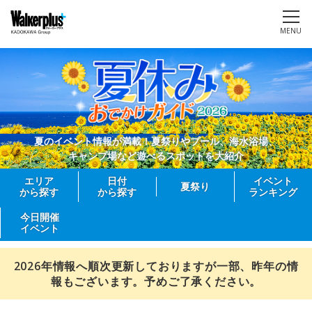
MENU
夏のイベント情報が満載！夏祭りやプール、海水浴場、
キャンプ場など遊べるスポットを大紹介
エリア
日付
イベント
夏祭り
から探す
から探す
ランキング
今日開催
イベント
2026年情報へ順次更新しておりますが一部、昨年の情
報もございます。予めご了承ください。