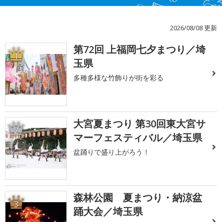
2026/08/08 更新
第72回 上福岡七夕まつり／埼
1
玉県
多種多様な竹飾りが街を彩る
大宮夏まつり 第30回東大宮サ
2
マーフェスティバル／埼玉県
盆踊りで盛り上がろう！
森林公園 夏まつり・納涼盆
3
踊大会／埼玉県