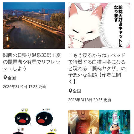
関西の日帰り温泉33選！夏
「もう寝るからね」ベッド
の琵琶湖や有馬でリフレッ
で待機する白猫→冬になる
シュしよう
と現れる「腕枕ヤクザ」の
予想外な生態【作者に聞
全国
く】
2026年8月9日 17:28
更新
全国
2026年8月8日 20:35
更新