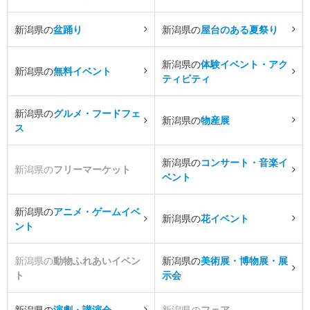
新潟県の
盆踊り
新潟県の
屋台のある夏祭り
新潟県の
体験イベント・アク
新潟県の
無料イベント
ティビティ
新潟県の
グルメ・フードフェ
新潟県の
物産展
ス
新潟県の
コンサート・音楽イ
新潟県の
フリーマーケット
ベント
新潟県の
アニメ・ゲームイベ
新潟県の
花イベント
ント
新潟県の
動物ふれあいイベン
新潟県の
美術展・博物展・展
ト
示会
新潟県の
演劇・講演会
新潟県の
フェア