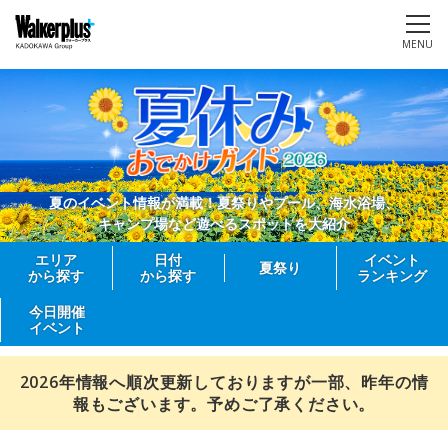
MENU
夏のイベント情報が満載！夏祭りやプール、海水浴場、
キャンプ場など遊べるスポットを大紹介
エリア
日付
イベント
夏祭り
から探す
から探す
ランキング
今日開催
イベント
2026年情報へ順次更新しておりますが一部、昨年の情
報もございます。予めご了承ください。