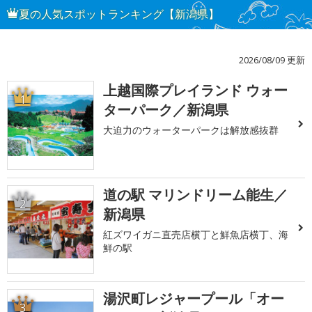
夏の人気スポットランキング【新潟県】
2026/08/09 更新
上越国際プレイランド ウォー
1
ターパーク／新潟県
大迫力のウォーターパークは解放感抜群
道の駅 マリンドリーム能生／
2
新潟県
紅ズワイガニ直売店横丁と鮮魚店横丁、海
鮮の駅
湯沢町レジャープール「オー
3