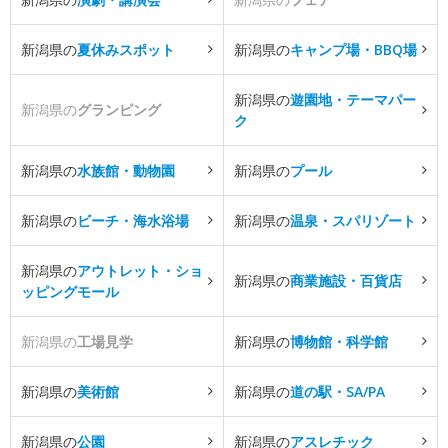
新潟県の
夏休みスポット
新潟県の
キャンプ場・BBQ場
新潟県の
遊園地・テーマパー
新潟県の
グランピング
ク
新潟県の
水族館・動物園
新潟県の
プール
新潟県の
ビーチ・海水浴場
新潟県の
温泉・スパリゾート
新潟県の
アウトレット・ショ
新潟県の
商業施設・百貨店
ッピングモール
新潟県の
工場見学
新潟県の
博物館・科学館
新潟県の
美術館
新潟県の
道の駅・SA/PA
新潟県の
公園
新潟県の
アスレチック