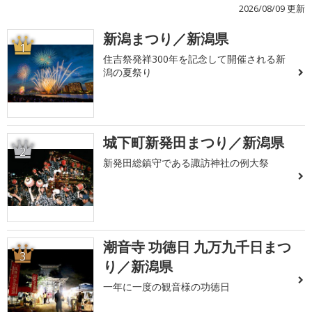
2026/08/09 更新
新潟まつり／新潟県
1
住吉祭発祥300年を記念して開催される新
潟の夏祭り
城下町新発田まつり／新潟県
2
新発田総鎮守である諏訪神社の例大祭
潮音寺 功徳日 九万九千日まつ
3
り／新潟県
一年に一度の観音様の功徳日