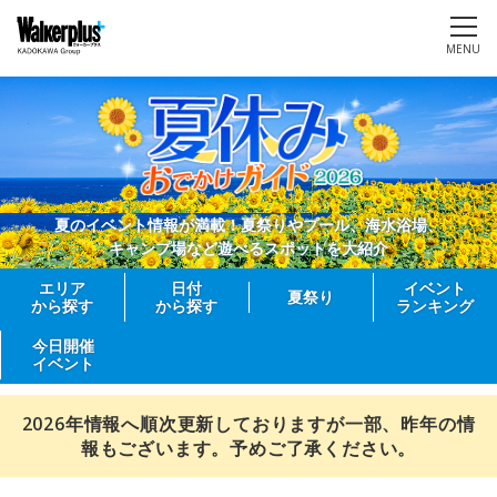
MENU
夏のイベント情報が満載！夏祭りやプール、海水浴場、
キャンプ場など遊べるスポットを大紹介
エリア
日付
イベント
夏祭り
から探す
から探す
ランキング
今日開催
イベント
2026年情報へ順次更新しておりますが一部、昨年の情
報もございます。予めご了承ください。