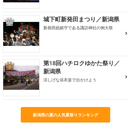
城下町新発田まつり／新潟県
2
新発田総鎮守である諏訪神社の例大祭
第18回ハチロクゆかた祭り／
3
新潟県
涼しげな浴衣姿で出かけよう
新潟県の夏の人気夏祭りランキング