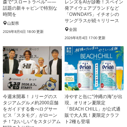
森で“スロートラベル”——
レンズをAIが診断！スペイン
話題の新キャビンで特別な
発アイウェアブランドなど
時間を
「OWNDAYS」イチオシの
サングラスが続々リリース
山梨県
全国
2026年8月6日 18:00
更新
2026年8月4日 17:00
更新
今週末開幕！Ｊリーグのス
冷やすと缶に“沖縄の海”が出
タジアムグルメ約2000店舗
現、オリオン夏限定
をガイドする食べログサー
「BEACH CHILL」が公式通
ビス「スタモグ」がローン
販で大人気！夏限定クラフ
チ！“おいしい”をスタジアム
ト2種も登場