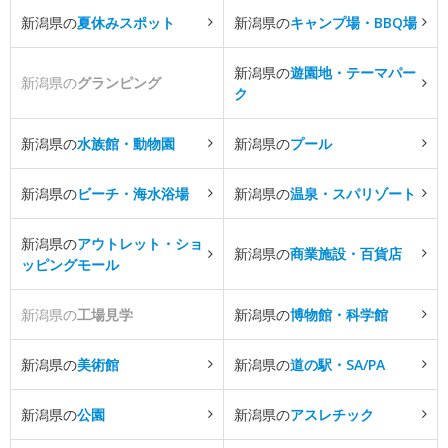
新潟県の
夏休みスポット
新潟県の
キャンプ場・BBQ場
新潟県の
遊園地・テーマパー
新潟県の
グランピング
ク
新潟県の
水族館・動物園
新潟県の
プール
新潟県の
ビーチ・海水浴場
新潟県の
温泉・スパリゾート
新潟県の
アウトレット・ショ
新潟県の
商業施設・百貨店
ッピングモール
新潟県の
工場見学
新潟県の
博物館・科学館
新潟県の
美術館
新潟県の
道の駅・SA/PA
新潟県の
公園
新潟県の
アスレチック