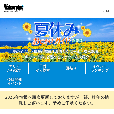
MENU
夏のイベント情報が満載！夏祭りやプール、海水浴場、
キャンプ場など遊べるスポットを大紹介
エリア
日付
イベント
夏祭り
から探す
から探す
ランキング
今日開催
イベント
2026年情報へ順次更新しておりますが一部、昨年の情
報もございます。予めご了承ください。