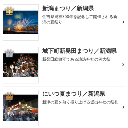
新潟まつり／新潟県
1
住吉祭発祥300年を記念して開催される新
潟の夏祭り
城下町新発田まつり／新潟県
2
新発田総鎮守である諏訪神社の例大祭
にいつ夏まつり／新潟県
3
新津の夏を熱く盛り上げる堀出神社の祭礼