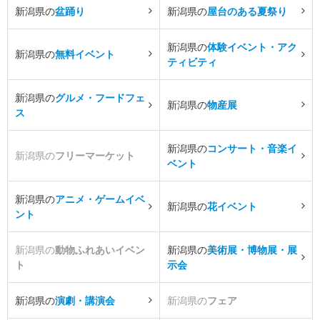
新潟県の
盆踊り
新潟県の
屋台のある夏祭り
新潟県の
体験イベント・アク
新潟県の
無料イベント
ティビティ
新潟県の
グルメ・フードフェ
新潟県の
物産展
ス
新潟県の
コンサート・音楽イ
新潟県の
フリーマーケット
ベント
新潟県の
アニメ・ゲームイベ
新潟県の
花イベント
ント
新潟県の
動物ふれあいイベン
新潟県の
美術展・博物展・展
ト
示会
新潟県の
演劇・講演会
新潟県の
フェア