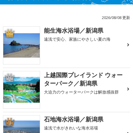
2026/08/08 更新
能生海水浴場／新潟県
1
遠浅で安心、家族にやさしい夏の海
上越国際プレイランド ウォー
2
ターパーク／新潟県
大迫力のウォーターパークは解放感抜群
石地海水浴場／新潟県
3
遠浅で水がきれいな海水浴場