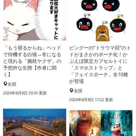
「もう寝るからね」ベッド
ピングーの“トラウマ回”のト
で待機する白猫→冬になる
ドがまさかのポーチ化！か
と現れる「腕枕ヤクザ」の
ぷえぼ限定カプセルトイに
予想外な生態【作者に聞
「スマホストラップ」と
く】
「フェイスポーチ」全10種
が登場
全国
全国
2026年8月8日 20:35
更新
2026年8月8日 17:22
更新