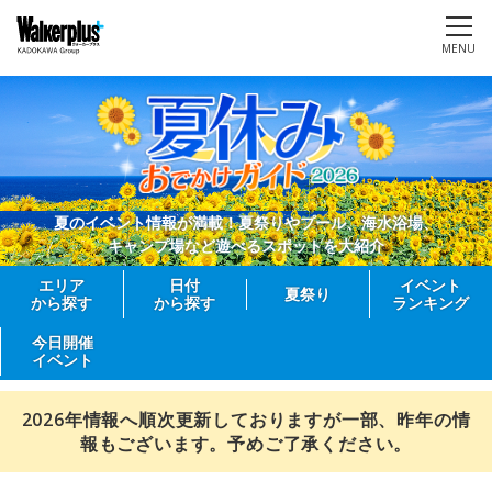
MENU
夏のイベント情報が満載！夏祭りやプール、海水浴場、
キャンプ場など遊べるスポットを大紹介
エリア
日付
イベント
夏祭り
から探す
から探す
ランキング
今日開催
イベント
2026年情報へ順次更新しておりますが一部、昨年の情
報もございます。予めご了承ください。