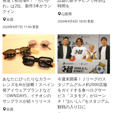
発進で初登場V！『ちいか
話題の新キャビンで特別な
わ』は2位、新作3本がラン
時間を
クイン
山梨県
全国
2026年8月6日 18:00
更新
2026年8月7日 11:00
更新
あなたにぴったりなカラー
今週末開幕！Ｊリーグのス
レンズをAIが診断！スペイン
タジアムグルメ約2000店舗
発アイウェアブランドなど
をガイドする食べログサー
「OWNDAYS」イチオシの
ビス「スタモグ」がローン
サングラスが続々リリース
チ！“おいしい”をスタジアム
観戦の入り口に
全国