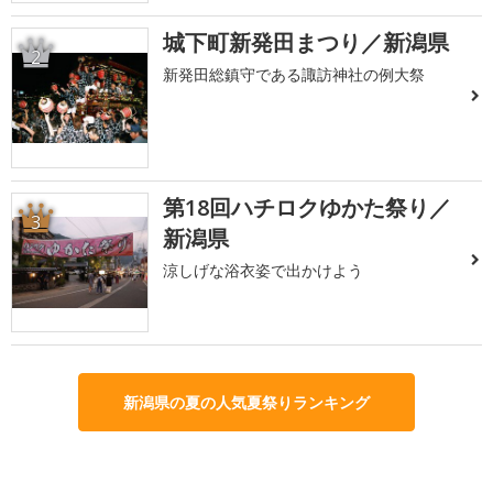
城下町新発田まつり／新潟県
2
新発田総鎮守である諏訪神社の例大祭
第18回ハチロクゆかた祭り／
3
新潟県
涼しげな浴衣姿で出かけよう
新潟県の夏の人気夏祭りランキング