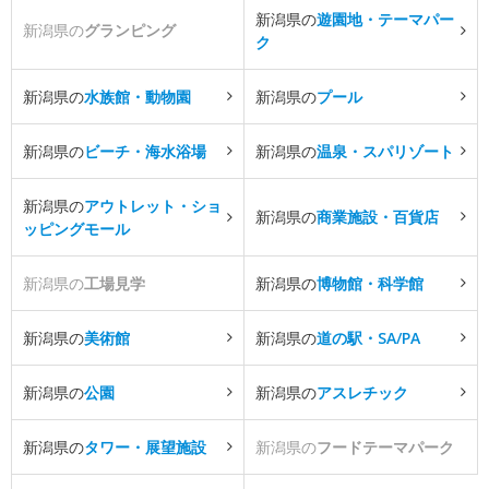
新潟県の
遊園地・テーマパー
新潟県の
グランピング
ク
新潟県の
水族館・動物園
新潟県の
プール
新潟県の
ビーチ・海水浴場
新潟県の
温泉・スパリゾート
新潟県の
アウトレット・ショ
新潟県の
商業施設・百貨店
ッピングモール
新潟県の
工場見学
新潟県の
博物館・科学館
新潟県の
美術館
新潟県の
道の駅・SA/PA
新潟県の
公園
新潟県の
アスレチック
新潟県の
タワー・展望施設
新潟県の
フードテーマパーク