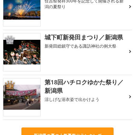
住吉祭発祥300年を記念して開催される新
潟の夏祭り
城下町新発田まつり／新潟県
2
新発田総鎮守である諏訪神社の例大祭
第18回ハチロクゆかた祭り／
3
新潟県
涼しげな浴衣姿で出かけよう