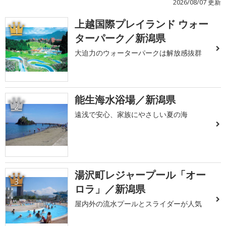
2026/08/07 更新
上越国際プレイランド ウォー
1
ターパーク／新潟県
大迫力のウォーターパークは解放感抜群
能生海水浴場／新潟県
2
遠浅で安心、家族にやさしい夏の海
湯沢町レジャープール「オー
3
ロラ」／新潟県
屋内外の流水プールとスライダーが人気