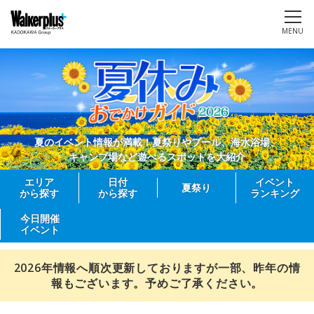
MENU
夏のイベント情報が満載！夏祭りやプール、海水浴場、
キャンプ場など遊べるスポットを大紹介
エリア
日付
イベント
夏祭り
から探す
から探す
ランキング
今日開催
イベント
2026年情報へ順次更新しておりますが一部、昨年の情
報もございます。予めご了承ください。