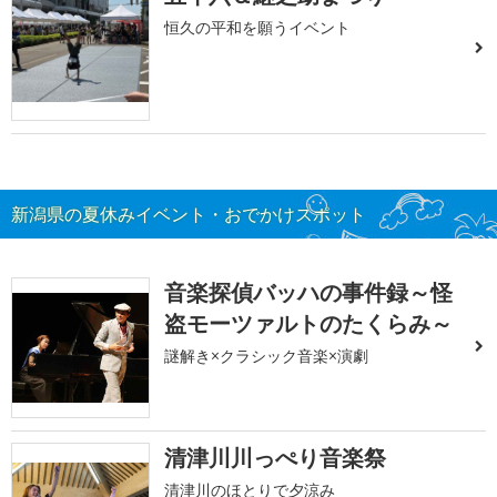
恒久の平和を願うイベント
新潟県の夏休みイベント・おでかけスポット
音楽探偵バッハの事件録～怪
盗モーツァルトのたくらみ～
謎解き×クラシック音楽×演劇
清津川川っぺり音楽祭
清津川のほとりで夕涼み