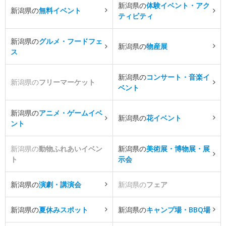
新潟県の
体験イベント・アク
新潟県の
無料イベント
ティビティ
新潟県の
グルメ・フードフェ
新潟県の
物産展
ス
新潟県の
コンサート・音楽イ
新潟県の
フリーマーケット
ベント
新潟県の
アニメ・ゲームイベ
新潟県の
花イベント
ント
新潟県の
動物ふれあいイベン
新潟県の
美術展・博物展・展
ト
示会
新潟県の
演劇・講演会
新潟県の
フェア
新潟県の
夏休みスポット
新潟県の
キャンプ場・BBQ場