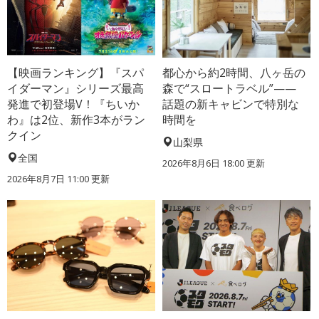
【映画ランキング】『スパ
都心から約2時間、八ヶ岳の
イダーマン』シリーズ最高
森で“スロートラベル”——
発進で初登場V！『ちいか
話題の新キャビンで特別な
わ』は2位、新作3本がラン
時間を
クイン
山梨県
全国
2026年8月6日 18:00
更新
2026年8月7日 11:00
更新