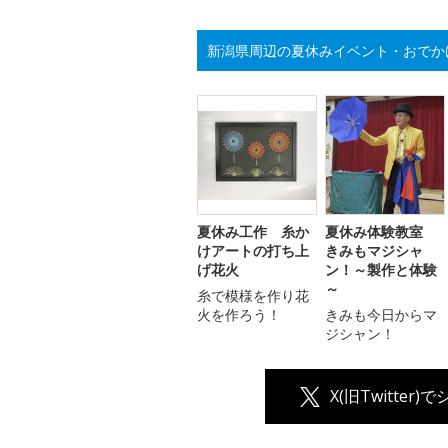
新潟県周辺の夏休みイベント・おでか
夏休み工作 糸か
夏休み体験教室
けアートの打ち上
きみもマジシャ
げ花火
ン！～製作と体験
～
糸で模様を作り花
火を作ろう！
きみも今日からマ
ジシャン！
X(旧Twitter)