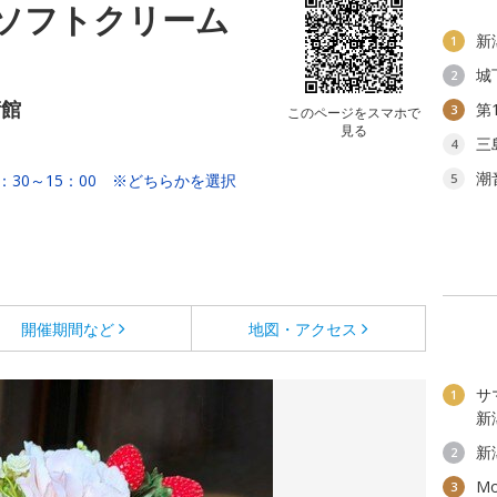
ソフトクリーム
新
1
城
2
術館
第
3
このページをスマホで
見る
三
4
潮
3：30～15：00 ※どちらかを選択
5
開催期間など
地図・アクセス
サ
1
新
新
2
M
3