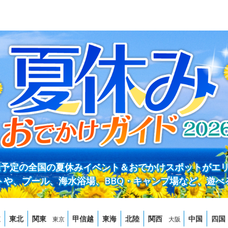
開催予定の全国の夏休みイベント＆おでかけスポットがエ
トや、プール、海水浴場、BBQ・キャンプ場など、遊べ
道
東北
関東
甲信越
東海
北陸
関西
中国
四国
東京
大阪