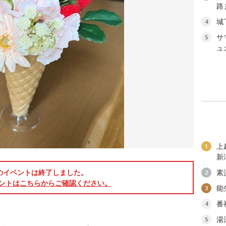
路
城
4
サ
5
ュ
上
1
新
のイベントは終了しました。
素
2
ントはこちらからご確認ください。
能
3
番
4
？
湯
5