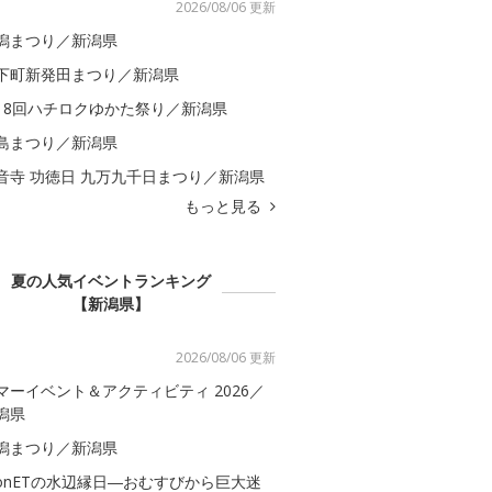
2026/08/06 更新
潟まつり／新潟県
下町新発田まつり／新潟県
18回ハチロクゆかた祭り／新潟県
島まつり／新潟県
音寺 功徳日 九万九千日まつり／新潟県
もっと見る
夏の人気イベントランキング
【新潟県】
2026/08/06 更新
マーイベント＆アクティビティ 2026／
潟県
潟まつり／新潟県
onETの水辺縁日―おむすびから巨大迷