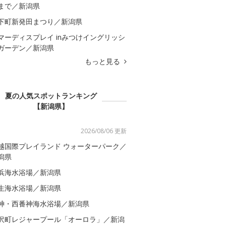
まで／新潟県
下町新発田まつり／新潟県
マーディスプレイ inみつけイングリッシ
ガーデン／新潟県
もっと見る
夏の人気スポットランキング
【新潟県】
2026/08/06 更新
越国際プレイランド ウォーターパーク／
潟県
浜海水浴場／新潟県
生海水浴場／新潟県
神・西番神海水浴場／新潟県
沢町レジャープール「オーロラ」／新潟