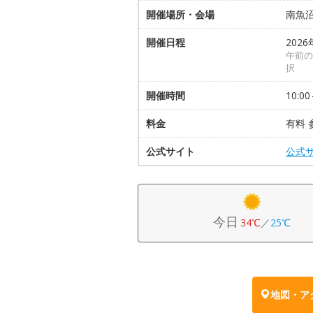
開催場所・会場
南魚
開催日程
2026
午前の
択
開催時間
10:00
料金
有料 
公式サイト
公式
今日
34℃
／
25℃
地図・ア