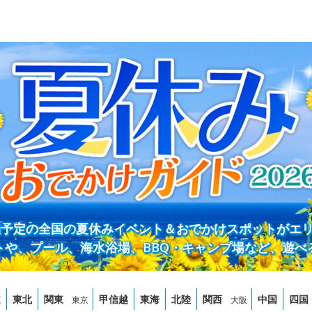
開催予定の全国の夏休みイベント＆おでかけスポットがエ
トや、プール、海水浴場、BBQ・キャンプ場など、遊べ
道
東北
関東
甲信越
東海
北陸
関西
中国
四国
東京
大阪