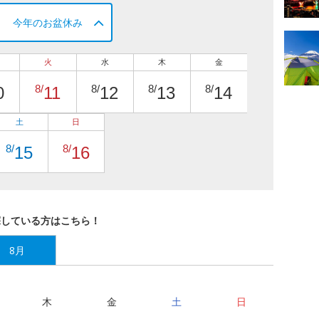
今年のお盆休み
火
水
木
金
8/
8/
8/
8/
0
11
12
13
14
土
日
8/
8/
15
16
探している方はこちら！
8月
木
金
土
日