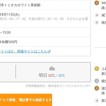
M
3
沼市トミオカホワイト美術館
路
年8月11日(火)
城
4
部10：00～11：30、午前の部13：30～15：00 ※どちらかを選
南
5
～15:00
参加費500円
サイトほか、関連サイトはこちら
上
1
新
明日
32℃
／
26℃
能
2
天気情報提供元：株式会社ライフビジネスウェザー
湯
3
県
クセス情報、電話番号を確認する
新
4