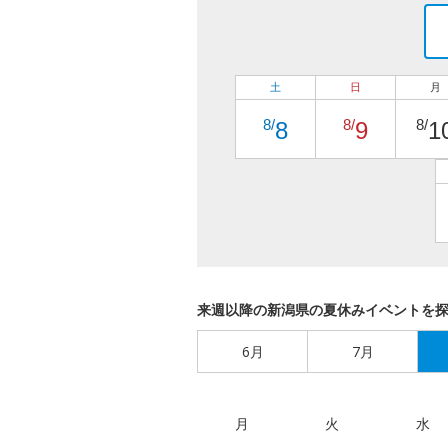
土
日
月
8/
8/
8/
8
9
1
来週以降の新潟県の夏休みイベントを
6月
7月
月
火
水