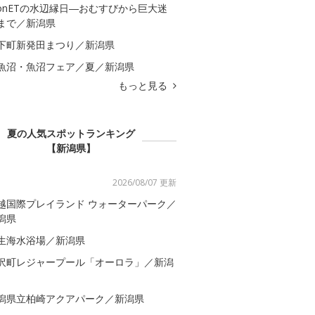
onETの水辺縁日―おむすびから巨大迷
まで／新潟県
下町新発田まつり／新潟県
魚沼・魚沼フェア／夏／新潟県
もっと見る
夏の人気スポットランキング
【新潟県】
2026/08/07 更新
越国際プレイランド ウォーターパーク／
潟県
生海水浴場／新潟県
沢町レジャープール「オーロラ」／新潟
潟県立柏崎アクアパーク／新潟県