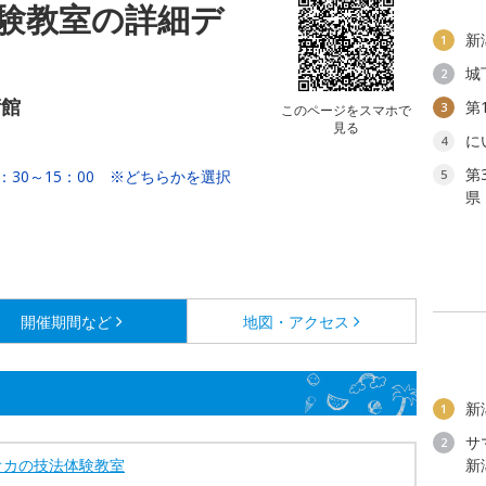
験教室の詳細デ
新
1
城
2
術館
第
3
このページをスマホで
見る
に
4
第
3：30～15：00 ※どちらかを選択
5
県
開催期間など
地図・アクセス
新
1
サ
2
オカの技法体験教室
新