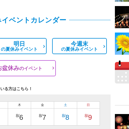
みイベントカレンダー
明日
今週末
の
夏休みイベント
の
夏休みイベント
お盆休み
の
イベント
ている方はこちら！
木
金
土
日
8/
8/
8/
8/
6
7
8
9