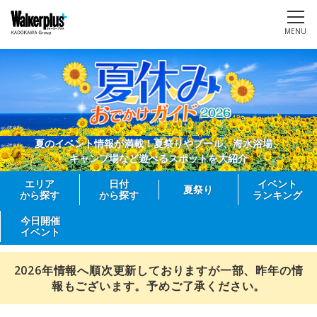
MENU
夏のイベント情報が満載！夏祭りやプール、海水浴場、
キャンプ場など遊べるスポットを大紹介
エリア
日付
イベント
夏祭り
から探す
から探す
ランキング
今日開催
イベント
2026年情報へ順次更新しておりますが一部、昨年の情
報もございます。予めご了承ください。