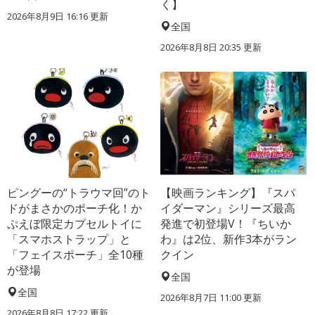
く】
2026年8月9日 16:16
更新
全国
2026年8月8日 20:35
更新
ピングーの“トラウマ回”のト
【映画ランキング】『スパ
ドがまさかのポーチ化！か
イダーマン』シリーズ最高
ぷえぼ限定カプセルトイに
発進で初登場V！『ちいか
「スマホストラップ」と
わ』は2位、新作3本がラン
「フェイスポーチ」全10種
クイン
が登場
全国
全国
2026年8月7日 11:00
更新
2026年8月8日 17:22
更新