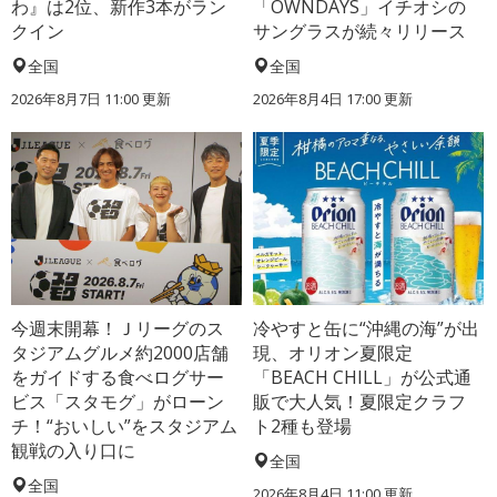
わ』は2位、新作3本がラン
「OWNDAYS」イチオシの
クイン
サングラスが続々リリース
全国
全国
2026年8月7日 11:00
更新
2026年8月4日 17:00
更新
今週末開幕！Ｊリーグのス
冷やすと缶に“沖縄の海”が出
タジアムグルメ約2000店舗
現、オリオン夏限定
をガイドする食べログサー
「BEACH CHILL」が公式通
ビス「スタモグ」がローン
販で大人気！夏限定クラフ
チ！“おいしい”をスタジアム
ト2種も登場
観戦の入り口に
全国
全国
2026年8月4日 11:00
更新