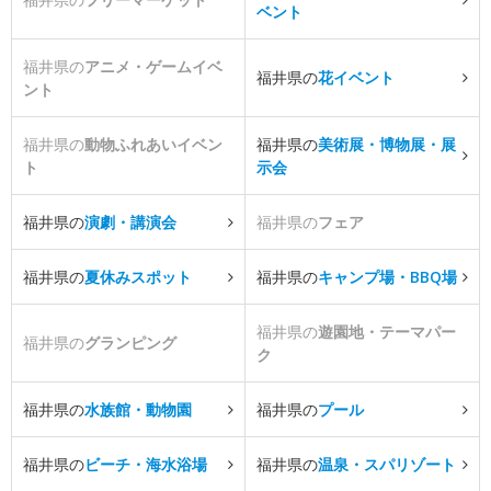
ベント
福井県の
アニメ・ゲームイベ
福井県の
花イベント
ント
福井県の
動物ふれあいイベン
福井県の
美術展・博物展・展
ト
示会
福井県の
演劇・講演会
福井県の
フェア
福井県の
夏休みスポット
福井県の
キャンプ場・BBQ場
福井県の
遊園地・テーマパー
福井県の
グランピング
ク
福井県の
水族館・動物園
福井県の
プール
福井県の
ビーチ・海水浴場
福井県の
温泉・スパリゾート