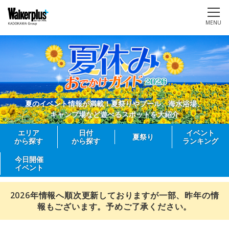
MENU
夏のイベント情報が満載！夏祭りやプール、海水浴場、
キャンプ場など遊べるスポットを大紹介
エリア
日付
イベント
夏祭り
から探す
から探す
ランキング
今日開催
イベント
2026年情報へ順次更新しておりますが一部、昨年の情
報もございます。予めご了承ください。