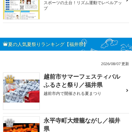
スポーツの土台！リズム運動でレベルアッ
プ
夏の人気夏祭りランキング【福井県】
2026/08/07 更新
越前市サマーフェスティバル
1
ふるさと祭り／福井県
越前市内で開催される夏まつり
永平寺町大燈籠ながし／福井
2
県