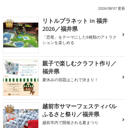
2026/08/07 更新
リトルプラネット in 福井
1
2026／福井県
「恐竜」をテーマにした6種類のアトラク
ションを楽しめる
親子で楽しむクラフト作り／
2
福井県
夏休みの宿題はこれで決まり！
越前市サマーフェスティバル
3
ふるさと祭り／福井県
越前市内で開催される夏まつり