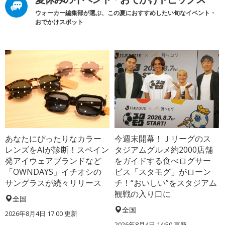
ウォーカー編集部が選ぶ、この夏におすすめしたい旬なイベント・
おでかけスポット
あなたにぴったりなカラー
今週末開幕！Ｊリーグのス
レンズをAIが診断！スペイン
タジアムグルメ約2000店舗
発アイウェアブランドなど
をガイドする食べログサー
「OWNDAYS」イチオシの
ビス「スタモグ」がローン
サングラスが続々リリース
チ！“おいしい”をスタジアム
観戦の入り口に
全国
全国
2026年8月4日 17:00
更新
2026年8月4日 14:50
更新