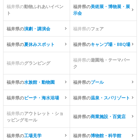
福井県の
動物ふれあいイベン
福井県の
美術展・博物展・展
ト
示会
福井県の
演劇・講演会
福井県の
フェア
福井県の
夏休みスポット
福井県の
キャンプ場・BBQ場
福井県の
遊園地・テーマパー
福井県の
グランピング
ク
福井県の
水族館・動物園
福井県の
プール
福井県の
ビーチ・海水浴場
福井県の
温泉・スパリゾート
福井県の
アウトレット・ショ
福井県の
商業施設・百貨店
ッピングモール
福井県の
工場見学
福井県の
博物館・科学館