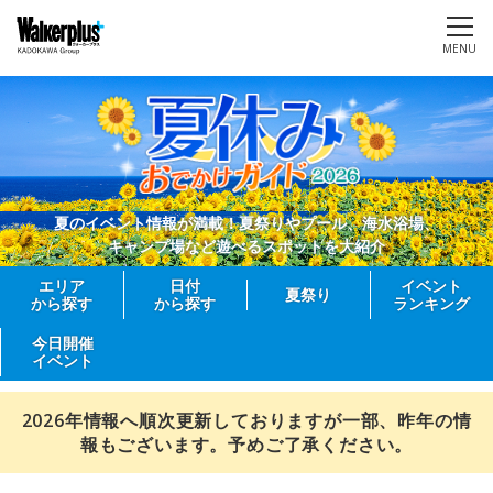
MENU
夏のイベント情報が満載！夏祭りやプール、海水浴場、
キャンプ場など遊べるスポットを大紹介
エリア
日付
イベント
夏祭り
から探す
から探す
ランキング
今日開催
イベント
2026年情報へ順次更新しておりますが一部、昨年の情
報もございます。予めご了承ください。