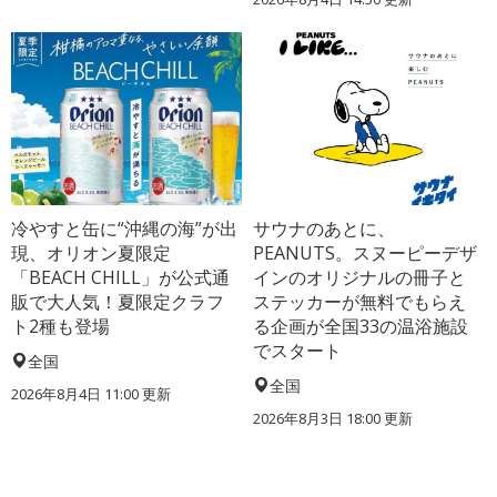
冷やすと缶に“沖縄の海”が出
サウナのあとに、
現、オリオン夏限定
PEANUTS。スヌーピーデザ
「BEACH CHILL」が公式通
インのオリジナルの冊子と
販で大人気！夏限定クラフ
ステッカーが無料でもらえ
ト2種も登場
る企画が全国33の温浴施設
でスタート
全国
全国
2026年8月4日 11:00
更新
2026年8月3日 18:00
更新