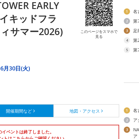
TOWER EARLY
名
1
6(ネイキッドフラ
第
2
ィサマー2026)
足
3
このページをスマホで
見る
第
4
第
5
6月30日(火)
名
開催期間など
地図・アクセス
1
ア
2
N
3
のイベントは終了しました。
ア
ントはこちらからご確認ください。