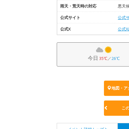
雨天・荒天時の対応
悪天
公式サイト
公式
公式X
公式
今日
35℃
／
26℃
地図・ア
こ