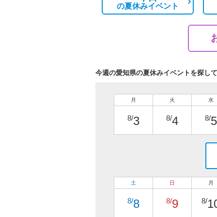
の
夏休みイベント
今週の愛知県の夏休みイベントを探し
月
火
水
8/
8/
8/
3
4
5
土
日
月
8/
8/
8/
8
9
1