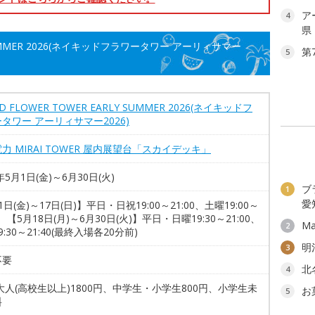
ア
4
県
Y SUMMER 2026(ネイキッドフラワータワー アーリィサマー
第
5
D FLOWER TOWER EARLY SUMMER 2026(ネイキッドフ
タワー アーリィサマー2026)
力 MIRAI TOWER 屋内展望台「スカイデッキ」
年5月1日(金)～6月30日(火)
ブ
1
愛
1日(金)～17日(日)】平日・日祝19:00～21:00、土曜19:00～
0 【5月18日(月)～6月30日(火)】平日・日曜19:30～21:00、
Ma
2
9:30～21:40(最終入場各20分前)
明
3
不要
北
4
大人(高校生以上)1800円、中学生・小学生800円、小学生未
お
5
料