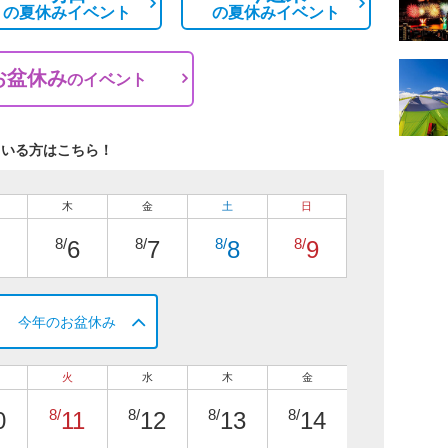
の
夏休みイベント
の
夏休みイベント
お盆休み
の
イベント
ている方はこちら！
木
金
土
日
8/
8/
8/
8/
6
7
8
9
今年のお盆休み
火
水
木
金
8/
8/
8/
8/
0
11
12
13
14