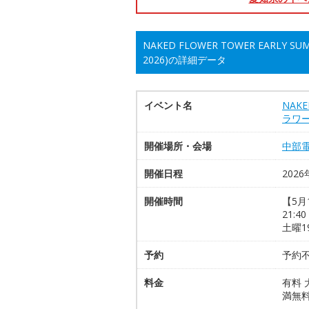
NAKED FLOWER TOWER EARL
2026)の詳細データ
イベント名
NAKE
ラワー
開催場所・会場
中部電
開催日程
2026
開催時間
【5月
21:4
土曜1
予約
予約
料金
有料 
満無