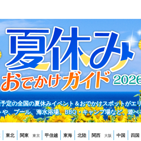
開催予定の全国の夏休みイベント＆おでかけスポットがエ
トや、プール、海水浴場、BBQ・キャンプ場など、遊べ
道
東北
関東
甲信越
東海
北陸
関西
中国
四国
東京
大阪