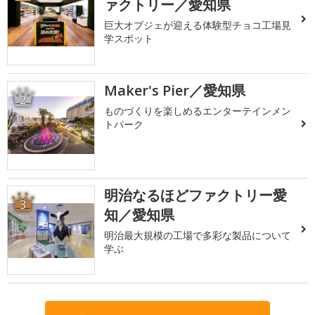
ァクトリー／愛知県
巨大オブジェが迎える体験型チョコ工場見
学スポット
Maker's Pier／愛知県
2
ものづくりを楽しめるエンターテインメン
トパーク
明治なるほどファクトリー愛
3
知／愛知県
明治最大規模の工場で多彩な製品について
学ぶ