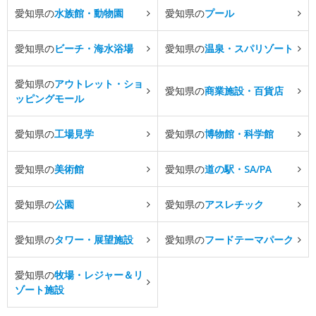
愛知県の
水族館・動物園
愛知県の
プール
愛知県の
ビーチ・海水浴場
愛知県の
温泉・スパリゾート
愛知県の
アウトレット・ショ
愛知県の
商業施設・百貨店
ッピングモール
愛知県の
工場見学
愛知県の
博物館・科学館
愛知県の
美術館
愛知県の
道の駅・SA/PA
愛知県の
公園
愛知県の
アスレチック
愛知県の
タワー・展望施設
愛知県の
フードテーマパーク
愛知県の
牧場・レジャー＆リ
ゾート施設