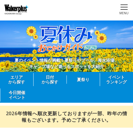
MENU
夏のイベント情報が満載！夏祭りやプール、海水浴場、
キャンプ場など遊べるスポットを大紹介
エリア
日付
イベント
夏祭り
から探す
から探す
ランキング
今日開催
イベント
2026年情報へ順次更新しておりますが一部、昨年の情
報もございます。予めご了承ください。