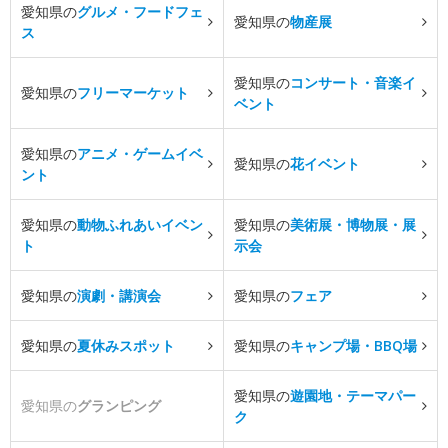
愛知県の
グルメ・フードフェ
愛知県の
物産展
ス
愛知県の
コンサート・音楽イ
愛知県の
フリーマーケット
ベント
愛知県の
アニメ・ゲームイベ
愛知県の
花イベント
ント
愛知県の
動物ふれあいイベン
愛知県の
美術展・博物展・展
ト
示会
愛知県の
演劇・講演会
愛知県の
フェア
愛知県の
夏休みスポット
愛知県の
キャンプ場・BBQ場
愛知県の
遊園地・テーマパー
愛知県の
グランピング
ク