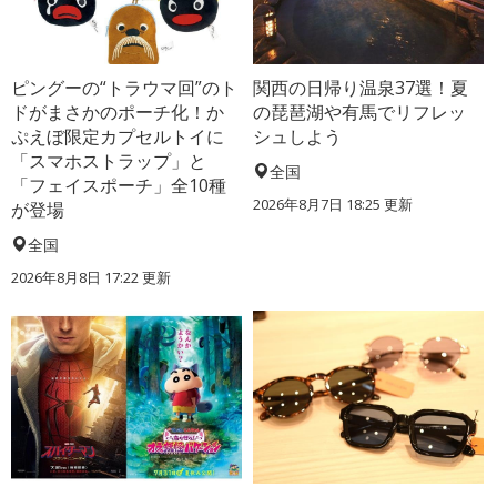
ピングーの“トラウマ回”のト
関西の日帰り温泉37選！夏
ドがまさかのポーチ化！か
の琵琶湖や有馬でリフレッ
ぷえぼ限定カプセルトイに
シュしよう
「スマホストラップ」と
全国
「フェイスポーチ」全10種
2026年8月7日 18:25
更新
が登場
全国
2026年8月8日 17:22
更新