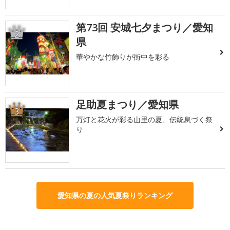
第73回 安城七夕まつり／愛知
2
県
華やかな竹飾りが街中を彩る
足助夏まつり／愛知県
3
万灯と花火が彩る山里の夏、伝統息づく祭
り
愛知県の夏の人気夏祭りランキング