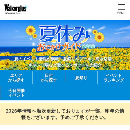
MENU
夏のイベント情報が満載！夏祭りやプール、海水浴場、
キャンプ場など遊べるスポットを大紹介
エリア
日付
イベント
夏祭り
から探す
から探す
ランキング
今日開催
イベント
2026年情報へ順次更新しておりますが一部、昨年の情
報もございます。予めご了承ください。