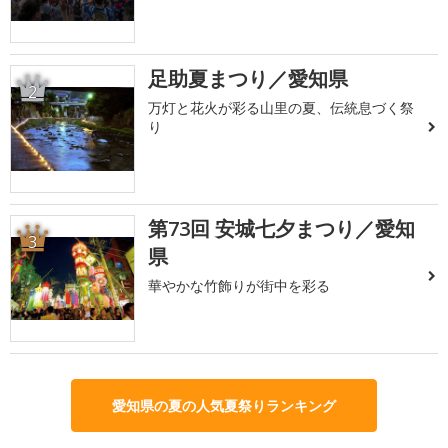
足助夏まつり／愛知県
2
万灯と花火が彩る山里の夏、伝統息づく祭
り
第73回 安城七夕まつり／愛知
3
県
華やかな竹飾りが街中を彩る
愛知県の夏の人気夏祭りランキング