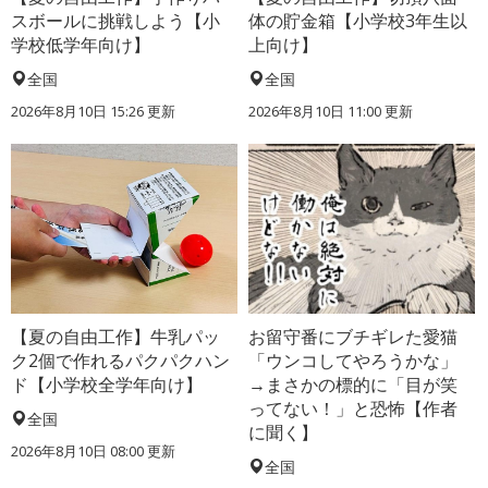
スボールに挑戦しよう【小
体の貯金箱【小学校3年生以
学校低学年向け】
上向け】
全国
全国
2026年8月10日 15:26
更新
2026年8月10日 11:00
更新
【夏の自由工作】牛乳パッ
お留守番にブチギレた愛猫
ク2個で作れるパクパクハン
「ウンコしてやろうかな」
ド【小学校全学年向け】
→まさかの標的に「目が笑
ってない！」と恐怖【作者
全国
に聞く】
2026年8月10日 08:00
更新
全国