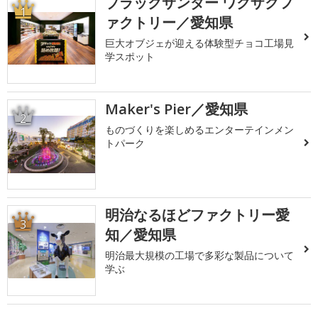
ブラックサンダー ワクザクフ
1
ァクトリー／愛知県
巨大オブジェが迎える体験型チョコ工場見
学スポット
Maker's Pier／愛知県
2
ものづくりを楽しめるエンターテインメン
トパーク
明治なるほどファクトリー愛
3
知／愛知県
明治最大規模の工場で多彩な製品について
学ぶ