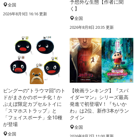
予想外な生態【作者に聞
全国
く】
2026年8月9日 16:16
更新
全国
2026年8月8日 20:35
更新
ピングーの“トラウマ回”のト
【映画ランキング】『スパ
ドがまさかのポーチ化！か
イダーマン』シリーズ最高
ぷえぼ限定カプセルトイに
発進で初登場V！『ちいか
「スマホストラップ」と
わ』は2位、新作3本がラン
「フェイスポーチ」全10種
クイン
が登場
全国
全国
2026年8月7日 11:00
更新