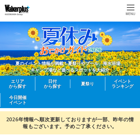
MENU
夏のイベント情報が満載！夏祭りやプール、海水浴場、
キャンプ場など遊べるスポットを大紹介
エリア
日付
イベント
夏祭り
から探す
から探す
ランキング
今日開催
イベント
2026年情報へ順次更新しておりますが一部、昨年の情
報もございます。予めご了承ください。