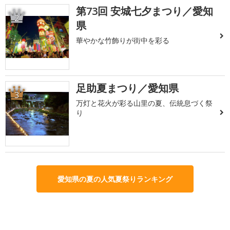
第73回 安城七夕まつり／愛知
2
県
華やかな竹飾りが街中を彩る
足助夏まつり／愛知県
3
万灯と花火が彩る山里の夏、伝統息づく祭
り
愛知県の夏の人気夏祭りランキング