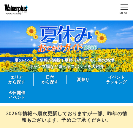
MENU
夏のイベント情報が満載！夏祭りやプール、海水浴場、
キャンプ場など遊べるスポットを大紹介
エリア
日付
イベント
夏祭り
から探す
から探す
ランキング
今日開催
イベント
2026年情報へ順次更新しておりますが一部、昨年の情
報もございます。予めご了承ください。