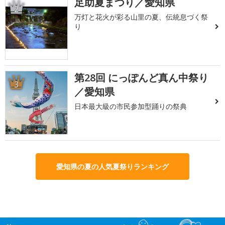
足助夏まつり／愛知県
2
万灯と花火が彩る山里の夏、伝統息づく祭
り
第28回 にっぽんど真ん中祭り
3
／愛知県
日本最大級の市民参加型踊りの祭典
愛知県の夏の人気夏祭りランキング