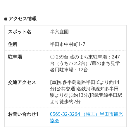
アクセス情報
スポット名
半六庭園
住所
半田市中村町1-7
駐車場
〇 259台 蔵のまち東駐車場：247
台（うちバス2台）/蔵のまち見学
者用駐車場：12台
交通アクセス
[車]知多半島道路半田ICより約14
分[公共交通]名鉄河和線知多半田
駅より徒歩約13分/JR武豊線半田駅
より徒歩約7分
お問い合わせ1
0569-32-3264 （特非）半田市観光
協会