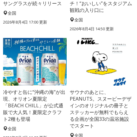
サングラスが続々リリース
チ！“おいしい”をスタジアム
観戦の入り口に
全国
全国
2026年8月4日 17:00
更新
2026年8月4日 14:50
更新
冷やすと缶に“沖縄の海”が出
サウナのあとに、
現、オリオン夏限定
PEANUTS。スヌーピーデザ
「BEACH CHILL」が公式通
インのオリジナルの冊子と
販で大人気！夏限定クラフ
ステッカーが無料でもらえ
ト2種も登場
る企画が全国33の温浴施設
でスタート
全国
全国