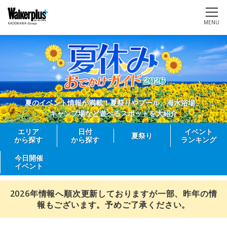
MENU
夏のイベント情報が満載！夏祭りやプール、海水浴場、
キャンプ場など遊べるスポットを大紹介
エリア
日付
イベント
夏祭り
から探す
から探す
ランキング
今日開催
イベント
2026年情報へ順次更新しておりますが一部、昨年の情
報もございます。予めご了承ください。