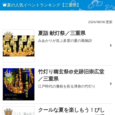
夏の人気イベントランキング【三重県】
2026/08/06 更新
夏詣 献灯祭／三重県
1
みあかりが並ぶ多度の夏の風物詩
竹灯り幽玄祭@史跡旧崇広堂
2
／三重県
江戸時代の藩校を彩る渾身の竹灯り
クールな夏を楽しもう！びし
3