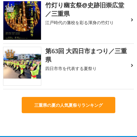
竹灯り幽玄祭@史跡旧崇広堂
2
／三重県
江戸時代の藩校を彩る渾身の竹灯り
第63回 大四日市まつり／三重
3
県
四日市市を代表する夏祭り
三重県の夏の人気夏祭りランキング