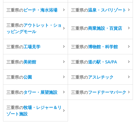
三重県の
ビーチ・海水浴場
三重県の
温泉・スパリゾート
三重県の
アウトレット・ショ
三重県の
商業施設・百貨店
ッピングモール
三重県の
工場見学
三重県の
博物館・科学館
三重県の
美術館
三重県の
道の駅・SA/PA
三重県の
公園
三重県の
アスレチック
三重県の
タワー・展望施設
三重県の
フードテーマパーク
三重県の
牧場・レジャー＆リ
ゾート施設