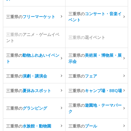
三重県の
コンサート・音楽イ
三重県の
フリーマーケット
ベント
三重県の
アニメ・ゲームイベ
三重県の
花イベント
ント
三重県の
動物ふれあいイベン
三重県の
美術展・博物展・展
ト
示会
三重県の
演劇・講演会
三重県の
フェア
三重県の
夏休みスポット
三重県の
キャンプ場・BBQ場
三重県の
遊園地・テーマパー
三重県の
グランピング
ク
三重県の
水族館・動物園
三重県の
プール