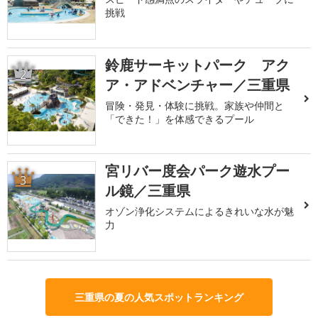
挑戦
鈴鹿サーキットパーク アク
2
ア・アドベンチャー／三重県
冒険・発見・体験に挑戦。家族や仲間と
「できた！」を体感できるプール
宮リバー度会パーク遊水プー
3
ル鏡／三重県
オゾン浄化システムによるきれいな水が魅
力
三重県の夏の人気スポットランキング