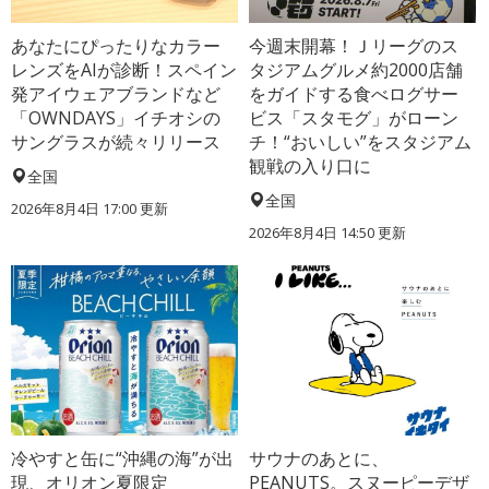
あなたにぴったりなカラー
今週末開幕！Ｊリーグのス
レンズをAIが診断！スペイン
タジアムグルメ約2000店舗
発アイウェアブランドなど
をガイドする食べログサー
「OWNDAYS」イチオシの
ビス「スタモグ」がローン
サングラスが続々リリース
チ！“おいしい”をスタジアム
観戦の入り口に
全国
全国
2026年8月4日 17:00
更新
2026年8月4日 14:50
更新
冷やすと缶に“沖縄の海”が出
サウナのあとに、
現、オリオン夏限定
PEANUTS。スヌーピーデザ