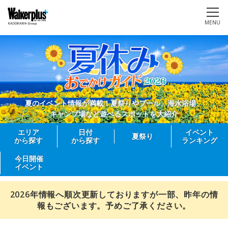
MENU
夏のイベント情報が満載！夏祭りやプール、海水浴場、
キャンプ場など遊べるスポットを大紹介
エリア
日付
イベント
夏祭り
から探す
から探す
ランキング
今日開催
イベント
2026年情報へ順次更新しておりますが一部、昨年の情
報もございます。予めご了承ください。