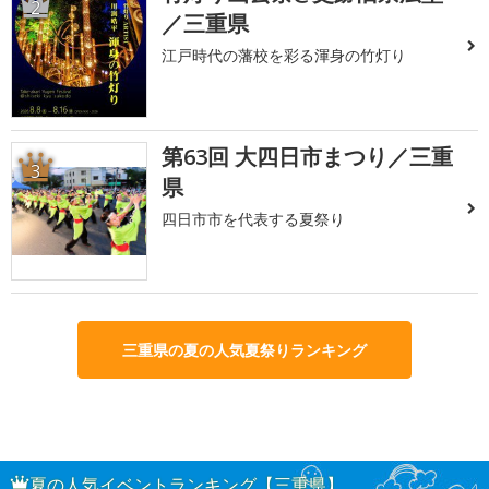
2
／三重県
江戸時代の藩校を彩る渾身の竹灯り
第63回 大四日市まつり／三重
3
県
四日市市を代表する夏祭り
三重県の夏の人気夏祭りランキング
夏の人気イベントランキング【三重県】