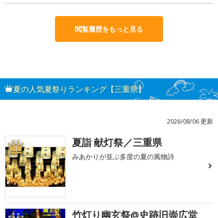
閲覧履歴をもっと見る
夏の人気夏祭りランキング【三重県】
2026/08/06 更新
夏詣 献灯祭／三重県
1
みあかりが並ぶ多度の夏の風物詩
竹灯り幽玄祭@史跡旧崇広堂