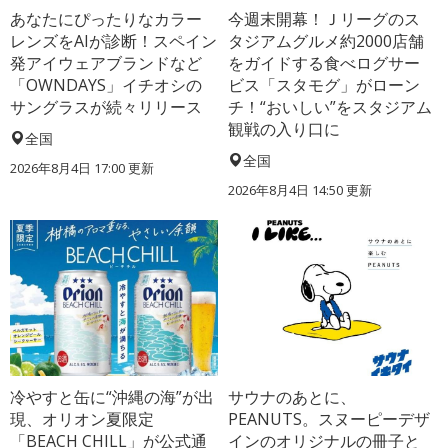
あなたにぴったりなカラー
今週末開幕！Ｊリーグのス
レンズをAIが診断！スペイン
タジアムグルメ約2000店舗
発アイウェアブランドなど
をガイドする食べログサー
「OWNDAYS」イチオシの
ビス「スタモグ」がローン
サングラスが続々リリース
チ！“おいしい”をスタジアム
観戦の入り口に
全国
全国
2026年8月4日 17:00
更新
2026年8月4日 14:50
更新
冷やすと缶に“沖縄の海”が出
サウナのあとに、
現、オリオン夏限定
PEANUTS。スヌーピーデザ
「BEACH CHILL」が公式通
インのオリジナルの冊子と