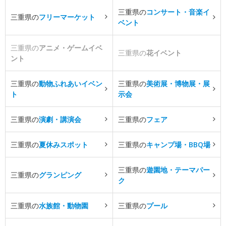
三重県の
コンサート・音楽イ
三重県の
フリーマーケット
ベント
三重県の
アニメ・ゲームイベ
三重県の
花イベント
ント
三重県の
動物ふれあいイベン
三重県の
美術展・博物展・展
ト
示会
三重県の
演劇・講演会
三重県の
フェア
三重県の
夏休みスポット
三重県の
キャンプ場・BBQ場
三重県の
遊園地・テーマパー
三重県の
グランピング
ク
三重県の
水族館・動物園
三重県の
プール