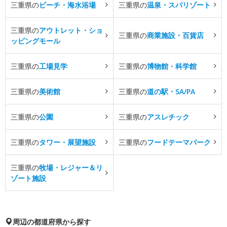
三重県の
ビーチ・海水浴場
三重県の
温泉・スパリゾート
三重県の
アウトレット・ショ
三重県の
商業施設・百貨店
ッピングモール
三重県の
工場見学
三重県の
博物館・科学館
三重県の
美術館
三重県の
道の駅・SA/PA
三重県の
公園
三重県の
アスレチック
三重県の
タワー・展望施設
三重県の
フードテーマパーク
三重県の
牧場・レジャー＆リ
ゾート施設
周辺の都道府県から探す