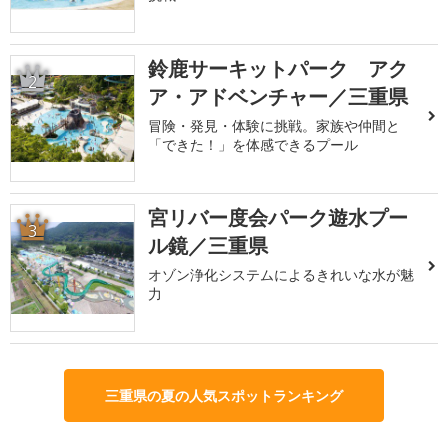
鈴鹿サーキットパーク アク
2
ア・アドベンチャー／三重県
冒険・発見・体験に挑戦。家族や仲間と
「できた！」を体感できるプール
宮リバー度会パーク遊水プー
3
ル鏡／三重県
オゾン浄化システムによるきれいな水が魅
力
三重県の夏の人気スポットランキング