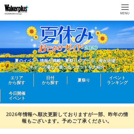
MENU
夏のイベント情報が満載！夏祭りやプール、海水浴場、
キャンプ場など遊べるスポットを大紹介
エリア
日付
イベント
夏祭り
から探す
から探す
ランキング
今日開催
イベント
2026年情報へ順次更新しておりますが一部、昨年の情
報もございます。予めご了承ください。