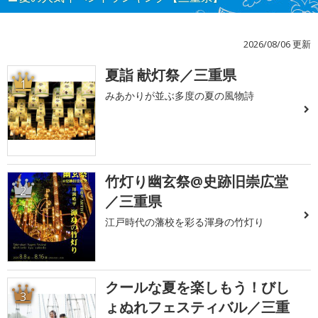
2026/08/06 更新
夏詣 献灯祭／三重県
1
みあかりが並ぶ多度の夏の風物詩
竹灯り幽玄祭@史跡旧崇広堂
2
／三重県
江戸時代の藩校を彩る渾身の竹灯り
クールな夏を楽しもう！びし
3
ょぬれフェスティバル／三重