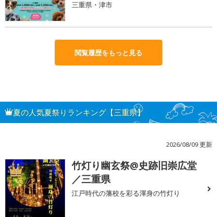
三重県・津市
閲覧履歴をもっと見る
夏の人気夏祭りランキング【三重県】
2026/08/09 更新
竹灯り幽玄祭@史跡旧崇広堂
1
／三重県
江戸時代の藩校を彩る渾身の竹灯り