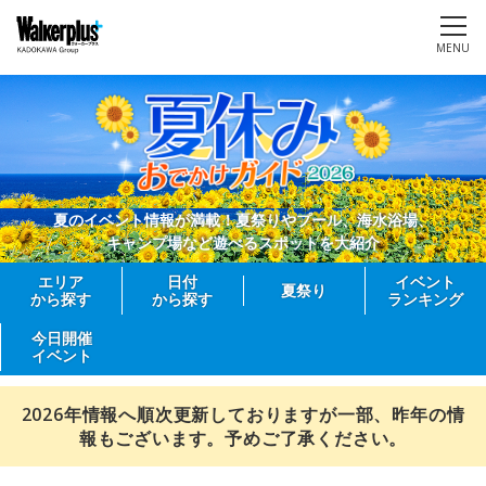
MENU
夏のイベント情報が満載！夏祭りやプール、海水浴場、
キャンプ場など遊べるスポットを大紹介
エリア
日付
イベント
夏祭り
から探す
から探す
ランキング
今日開催
イベント
2026年情報へ順次更新しておりますが一部、昨年の情
報もございます。予めご了承ください。