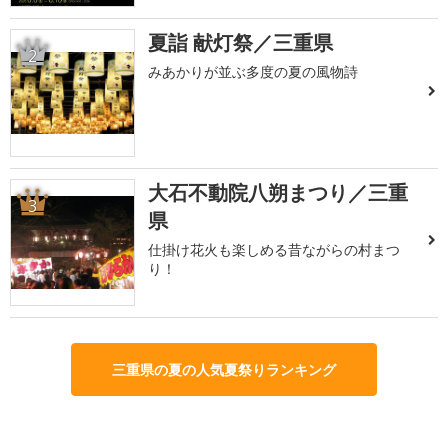
夏詣 献灯祭／三重県
2
みあかりが並ぶ多度の夏の風物詩
大石不動院八朔まつり／三重
3
県
仕掛け花火も楽しめる昔ながらの村まつ
り！
三重県の夏の人気夏祭りランキング