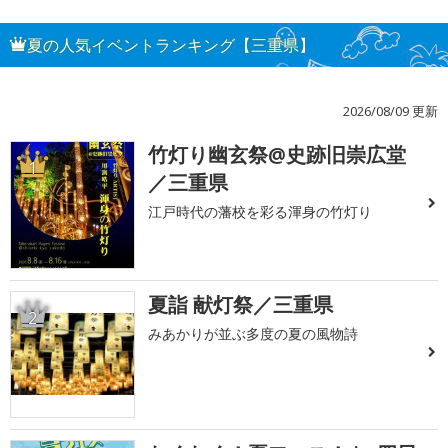
夏の人気イベントランキング【三重県】
2026/08/09 更新
竹灯り幽玄祭@史跡旧崇広堂
1
／三重県
江戸時代の藩校を彩る渾身の竹灯り
夏詣 献灯祭／三重県
2
みあかりが並ぶ多度の夏の風物詩