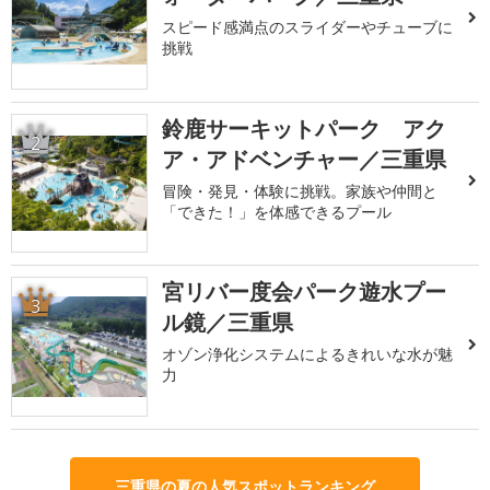
スピード感満点のスライダーやチューブに
挑戦
鈴鹿サーキットパーク アク
2
ア・アドベンチャー／三重県
冒険・発見・体験に挑戦。家族や仲間と
「できた！」を体感できるプール
宮リバー度会パーク遊水プー
3
ル鏡／三重県
オゾン浄化システムによるきれいな水が魅
力
三重県の夏の人気スポットランキング