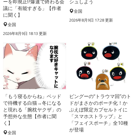
ーを即廃止!?爆速で終わる会
シュしよう
議に「有能すぎる」【作者
全国
に聞く】
2026年8月9日 17:28
更新
全国
2026年8月9日 18:13
更新
「もう寝るからね」ベッド
ピングーの“トラウマ回”のト
で待機する白猫→冬になる
ドがまさかのポーチ化！か
と現れる「腕枕ヤクザ」の
ぷえぼ限定カプセルトイに
予想外な生態【作者に聞
「スマホストラップ」と
く】
「フェイスポーチ」全10種
が登場
全国