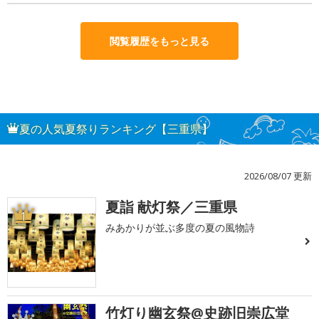
閲覧履歴をもっと見る
夏の人気夏祭りランキング【三重県】
2026/08/07 更新
夏詣 献灯祭／三重県
1
みあかりが並ぶ多度の夏の風物詩
竹灯り幽玄祭@史跡旧崇広堂