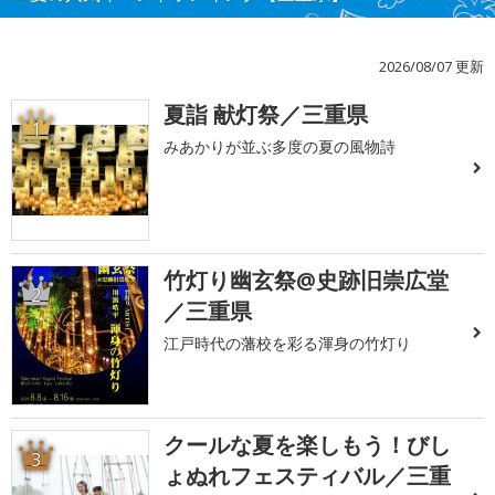
2026/08/07 更新
夏詣 献灯祭／三重県
1
みあかりが並ぶ多度の夏の風物詩
竹灯り幽玄祭@史跡旧崇広堂
2
／三重県
江戸時代の藩校を彩る渾身の竹灯り
クールな夏を楽しもう！びし
3
ょぬれフェスティバル／三重