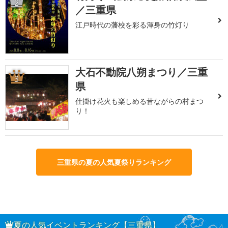
2
／三重県
江戸時代の藩校を彩る渾身の竹灯り
大石不動院八朔まつり／三重
3
県
仕掛け花火も楽しめる昔ながらの村まつ
り！
三重県の夏の人気夏祭りランキング
夏の人気イベントランキング【三重県】