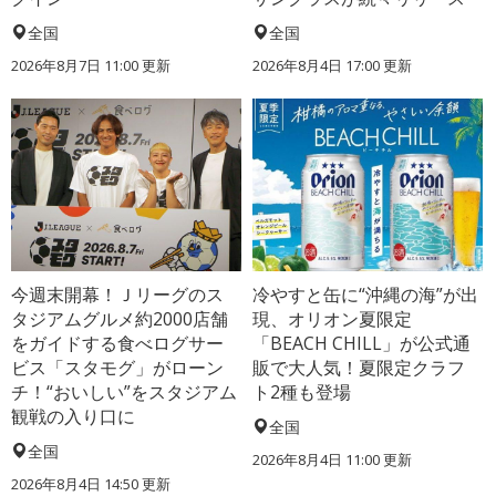
全国
全国
2026年8月7日 11:00
更新
2026年8月4日 17:00
更新
今週末開幕！Ｊリーグのス
冷やすと缶に“沖縄の海”が出
タジアムグルメ約2000店舗
現、オリオン夏限定
をガイドする食べログサー
「BEACH CHILL」が公式通
ビス「スタモグ」がローン
販で大人気！夏限定クラフ
チ！“おいしい”をスタジアム
ト2種も登場
観戦の入り口に
全国
全国
2026年8月4日 11:00
更新
2026年8月4日 14:50
更新