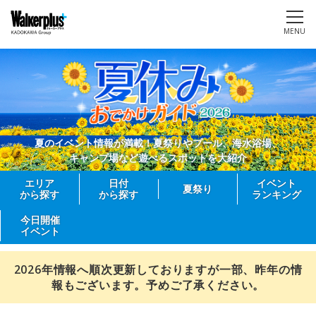
MENU
夏のイベント情報が満載！夏祭りやプール、海水浴場、
キャンプ場など遊べるスポットを大紹介
エリア
日付
イベント
夏祭り
から探す
から探す
ランキング
今日開催
イベント
2026年情報へ順次更新しておりますが一部、昨年の情
報もございます。予めご了承ください。