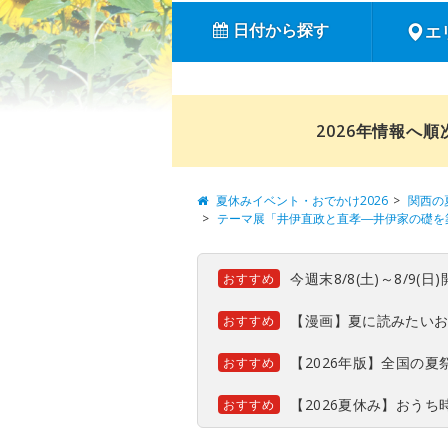
日付から探す
エ
2026年情報へ
夏休みイベント・おでかけ2026
関西の
テーマ展「井伊直政と直孝―井伊家の礎を
今週末8/8(土)～8/9
おすすめ
【漫画】夏に読みたい
おすすめ
【2026年版】全国の
おすすめ
【2026夏休み】おう
おすすめ