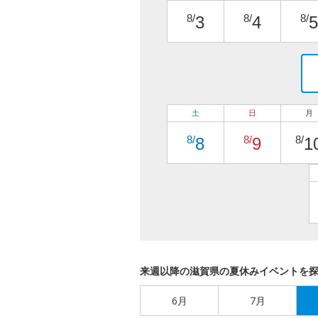
8/
8/
8/
3
4
5
土
日
月
8/
8/
8/
8
9
1
来週以降の滋賀県の夏休みイベントを
6月
7月