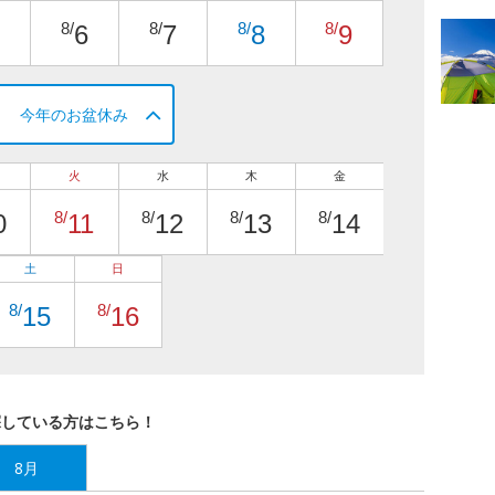
8/
8/
8/
8/
6
7
8
9
今年のお盆休み
火
水
木
金
8/
8/
8/
8/
0
11
12
13
14
土
日
8/
8/
15
16
探している方はこちら！
8月