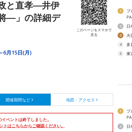
政と直孝―井伊
ブ
1
将―」の詳細デ
P
日
2
このページをスマホで
見る
火
3
多
4
～6月15日(月)
東
5
開催期間など
地図・アクセス
ブ
1
P
のイベントは終了しました。
ントはこちらからご確認ください。
日
2