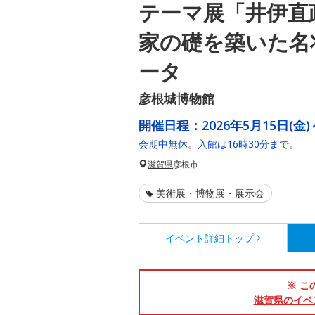
テーマ展「井伊直
家の礎を築いた名
ータ
彦根城博物館
開催日程：
2026年5月15日(金)
会期中無休。入館は16時30分まで。
滋賀県
彦根市
美術展・博物展・展示会
イベント詳細
トップ
※ こ
滋賀県のイベ