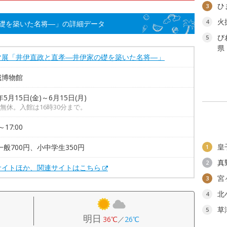
ひ
3
火
4
礎を築いた名将―」の詳細データ
び
5
県
マ展「井伊直政と直孝―井伊家の礎を築いた名将―」
城博物館
年5月15日(金)～6月15日(月)
無休。入館は16時30分まで。
～17:00
皇
一般700円、小中学生350円
1
真
2
サイトほか、関連サイトはこちら
宮
3
北
4
草
5
明日
36℃
／
26℃