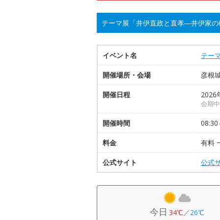
テーマ展「井伊直政と直孝―井伊家の
イベント名
テー
開催場所・会場
彦根
開催日程
2026
会期中
開催時間
08:30
料金
有料 
公式サイト
公式
今日
34℃
／
26℃