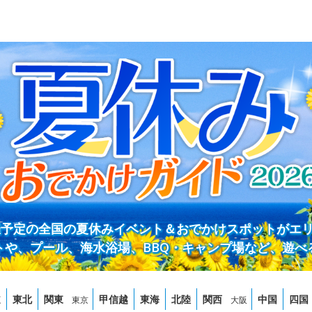
開催予定の全国の夏休みイベント＆おでかけスポットがエ
トや、プール、海水浴場、BBQ・キャンプ場など、遊べ
道
東北
関東
甲信越
東海
北陸
関西
中国
四国
東京
大阪