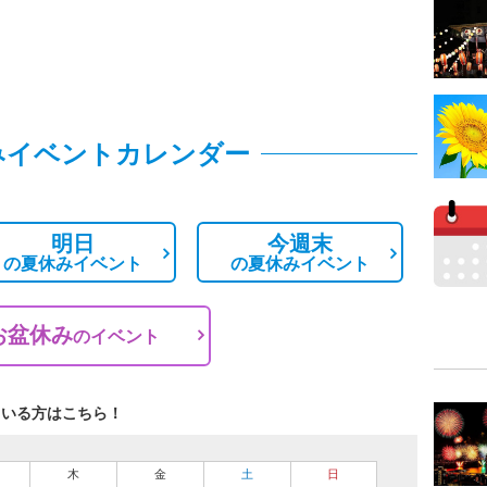
みイベントカレンダー
明日
今週末
の
夏休みイベント
の
夏休みイベント
お盆休み
の
イベント
ている方はこちら！
木
金
土
日