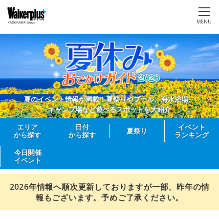
MENU
夏のイベント情報が満載！夏祭りやプール、海水浴場、
キャンプ場など遊べるスポットを大紹介
エリア
日付
イベント
夏祭り
から探す
から探す
ランキング
今日開催
イベント
2026年情報へ順次更新しておりますが一部、昨年の情
報もございます。予めご了承ください。