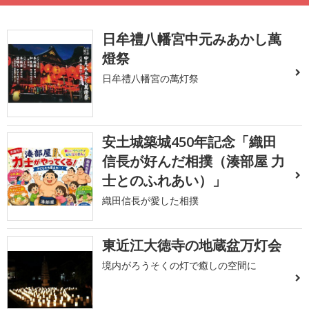
日牟禮八幡宮中元みあかし萬
燈祭
日牟禮八幡宮の萬灯祭
安土城築城450年記念「織田
信長が好んだ相撲（湊部屋 力
士とのふれあい）」
織田信長が愛した相撲
東近江大徳寺の地蔵盆万灯会
境内がろうそくの灯で癒しの空間に