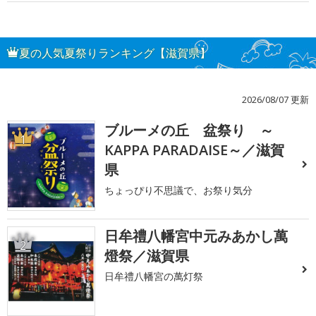
夏の人気夏祭りランキング【滋賀県】
2026/08/07 更新
ブルーメの丘 盆祭り ～
1
KAPPA PARADAISE～／滋賀
県
ちょっぴり不思議で、お祭り気分
日牟禮八幡宮中元みあかし萬
2
燈祭／滋賀県
日牟禮八幡宮の萬灯祭