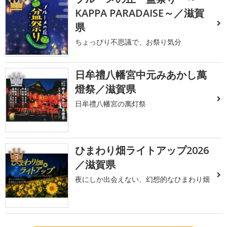
1
KAPPA PARADAISE～／滋賀
県
ちょっぴり不思議で、お祭り気分
日牟禮八幡宮中元みあかし萬
2
燈祭／滋賀県
日牟禮八幡宮の萬灯祭
ひまわり畑ライトアップ2026
3
／滋賀県
夜にしか出会えない、幻想的なひまわり畑