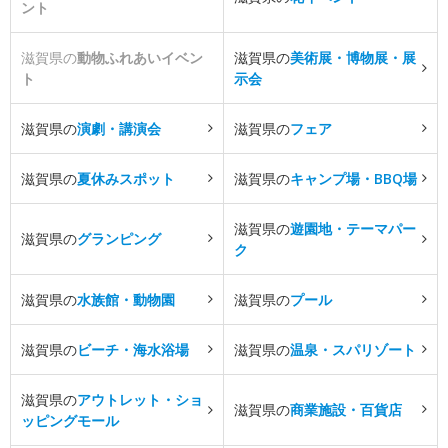
ント
滋賀県の
動物ふれあいイベン
滋賀県の
美術展・博物展・展
ト
示会
滋賀県の
演劇・講演会
滋賀県の
フェア
滋賀県の
夏休みスポット
滋賀県の
キャンプ場・BBQ場
滋賀県の
遊園地・テーマパー
滋賀県の
グランピング
ク
滋賀県の
水族館・動物園
滋賀県の
プール
滋賀県の
ビーチ・海水浴場
滋賀県の
温泉・スパリゾート
滋賀県の
アウトレット・ショ
滋賀県の
商業施設・百貨店
ッピングモール