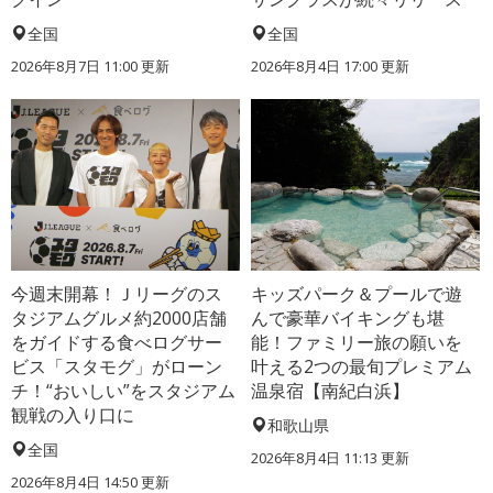
全国
全国
2026年8月7日 11:00
更新
2026年8月4日 17:00
更新
今週末開幕！Ｊリーグのス
キッズパーク＆プールで遊
タジアムグルメ約2000店舗
んで豪華バイキングも堪
をガイドする食べログサー
能！ファミリー旅の願いを
ビス「スタモグ」がローン
叶える2つの最旬プレミアム
チ！“おいしい”をスタジアム
温泉宿【南紀白浜】
観戦の入り口に
和歌山県
全国
2026年8月4日 11:13
更新
2026年8月4日 14:50
更新