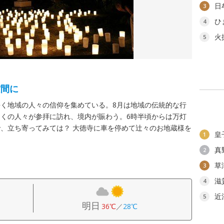
日
3
ひ
4
火
5
空間に
く地域の人々の信仰を集めている。8月は地域の伝統的な行
くの人々が参拝に訪れ、境内が賑わう。6時半頃からは万灯
、立ち寄ってみては？ 大徳寺に車を停めて辻々のお地蔵様を
皇
1
真
2
草
3
滋
4
近
5
明日
36℃
／
28℃