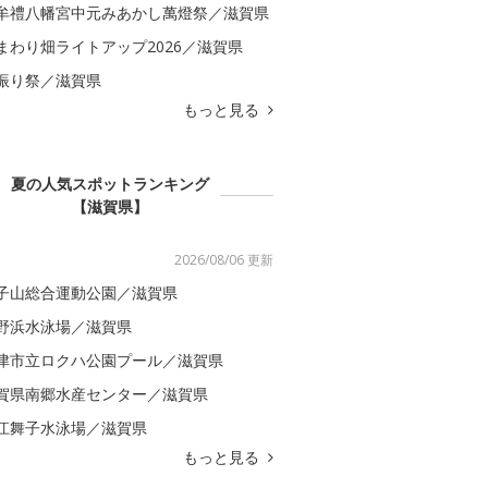
牟禮八幡宮中元みあかし萬燈祭／滋賀県
まわり畑ライトアップ2026／滋賀県
振り祭／滋賀県
もっと見る
夏の人気スポットランキング
【滋賀県】
2026/08/06 更新
子山総合運動公園／滋賀県
野浜水泳場／滋賀県
津市立ロクハ公園プール／滋賀県
賀県南郷水産センター／滋賀県
江舞子水泳場／滋賀県
もっと見る