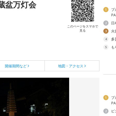
蔵盆万灯会
ブ
1
P
日
2
このページをスマホで
見る
火
り
3
多
4
も
5
開催期間など
地図・アクセス
ブ
1
P
ピ
2