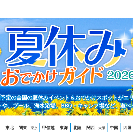
開催予定の全国の夏休みイベント＆おでかけスポットがエ
トや、プール、海水浴場、BBQ・キャンプ場など、遊べ
道
東北
関東
甲信越
東海
北陸
関西
中国
四国
東京
大阪