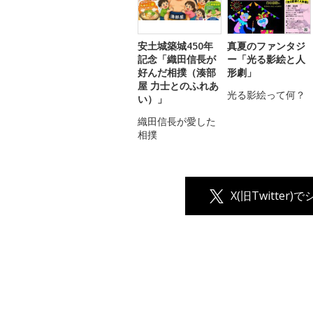
安土城築城450年
真夏のファンタジ
記念「織田信長が
ー「光る影絵と人
好んだ相撲（湊部
形劇」
屋 力士とのふれあ
光る影絵って何？
い）」
織田信長が愛した
相撲
X(旧Twitter)