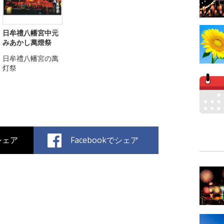
日牟禮八幡宮中元
みあかし萬燈祭
日牟禮八幡宮の萬
灯祭
でシェア
Facebookでシェア