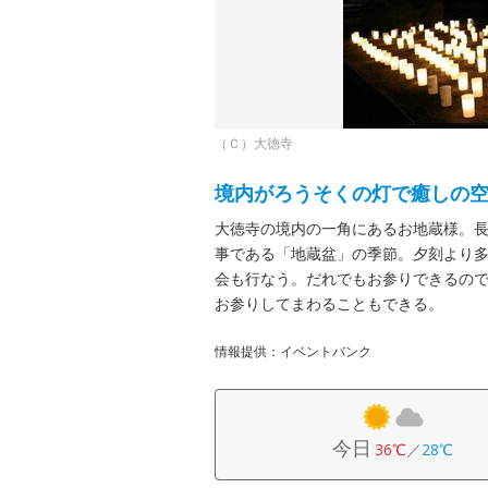
（Ｃ）大徳寺
境内がろうそくの灯で癒しの
大徳寺の境内の一角にあるお地蔵様。長
事である「地蔵盆」の季節。夕刻より多
会も行なう。だれでもお参りできるので
お参りしてまわることもできる。
情報提供：イベントバンク
今日
36℃
／
28℃