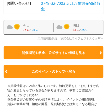
お問い合わせ1
0748-32-7003 近江八幡観光物産協
会
今日
明日
36℃
／
25℃
33℃
／
25℃
天気情報提供元：株式会社ライフビジネスウェザー
開催期間や料金、公式サイトの
情報を見る
このイベントのトップへ戻る
※掲載情報は2026年6月のものです。随時更新をしておりますが内
容が変更となっている場合がありますので、事前にご確認のう
え、おでかけください。
※自然災害の影響やその他諸事情により、イベントの開催情報、
施設の営業時間、植物の開花・見頃期間などは変更になる場合が