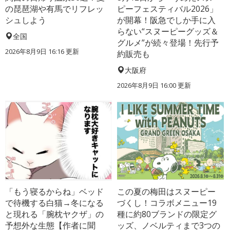
の琵琶湖や有馬でリフレッ
ピーフェスティバル2026」
シュしよう
が開幕！阪急でしか手に入
らない“スヌーピーグッズ＆
全国
グルメ”が続々登場！先行予
2026年8月9日 16:16
更新
約販売も
大阪府
2026年8月9日 16:00
更新
「もう寝るからね」ベッド
この夏の梅田はスヌーピー
で待機する白猫→冬になる
づくし！コラボメニュー19
と現れる「腕枕ヤクザ」の
種に約80ブランドの限定グ
予想外な生態【作者に聞
ッズ、ノベルティまで3つの