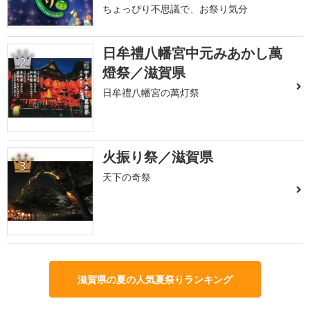
ちょっぴり不思議で、お祭り気分
日牟禮八幡宮中元みあかし萬
2
燈祭／滋賀県
日牟禮八幡宮の萬灯祭
火振り祭／滋賀県
3
天下の奇祭
滋賀県の夏の人気夏祭りランキング