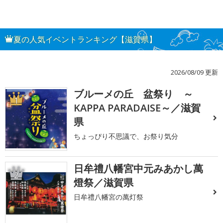
夏の人気イベントランキング【滋賀県】
2026/08/09 更新
ブルーメの丘 盆祭り ～
1
KAPPA PARADAISE～／滋賀
県
ちょっぴり不思議で、お祭り気分
日牟禮八幡宮中元みあかし萬
2
燈祭／滋賀県
日牟禮八幡宮の萬灯祭