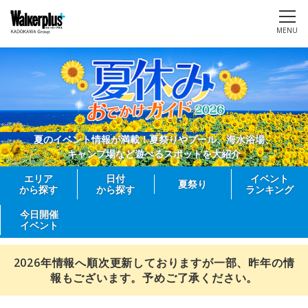
MENU
夏のイベント情報が満載！夏祭りやプール、海水浴場、
キャンプ場など遊べるスポットを大紹介
エリア
日付
イベント
夏祭り
から探す
から探す
ランキング
今日開催
イベント
2026年情報へ順次更新しておりますが一部、昨年の情
報もございます。予めご了承ください。