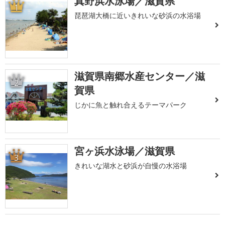
真野浜水泳場／滋賀県
1
琵琶湖大橋に近いきれいな砂浜の水浴場
滋賀県南郷水産センター／滋
2
賀県
じかに魚と触れ合えるテーマパーク
宮ヶ浜水泳場／滋賀県
3
きれいな湖水と砂浜が自慢の水浴場