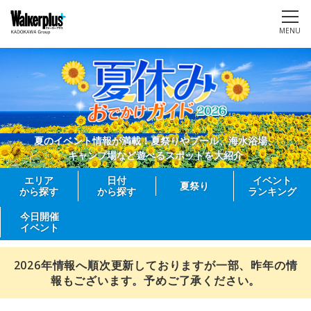
MENU
夏のイベント情報が満載！夏祭りやプール、海水浴場、
キャンプ場など遊べるスポットを大紹介
エリア
日付
イベント
夏祭り
から探す
から探す
ランキング
今日開催
イベント
2026年情報へ順次更新しておりますが一部、昨年の情
報もございます。予めご了承ください。