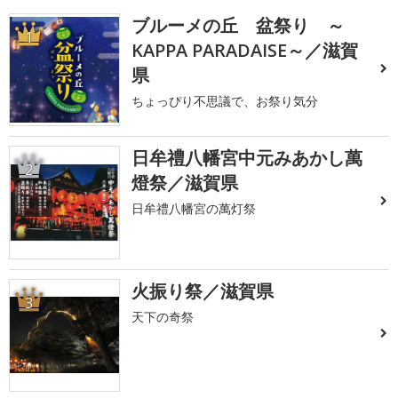
ブルーメの丘 盆祭り ～
1
KAPPA PARADAISE～／滋賀
県
ちょっぴり不思議で、お祭り気分
日牟禮八幡宮中元みあかし萬
2
燈祭／滋賀県
日牟禮八幡宮の萬灯祭
火振り祭／滋賀県
3
天下の奇祭