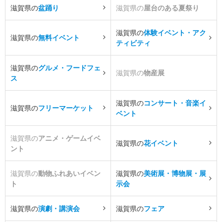
滋賀県の
盆踊り
滋賀県の
屋台のある夏祭り
滋賀県の
体験イベント・アク
滋賀県の
無料イベント
ティビティ
滋賀県の
グルメ・フードフェ
滋賀県の
物産展
ス
滋賀県の
コンサート・音楽イ
滋賀県の
フリーマーケット
ベント
滋賀県の
アニメ・ゲームイベ
滋賀県の
花イベント
ント
滋賀県の
動物ふれあいイベン
滋賀県の
美術展・博物展・展
ト
示会
滋賀県の
演劇・講演会
滋賀県の
フェア