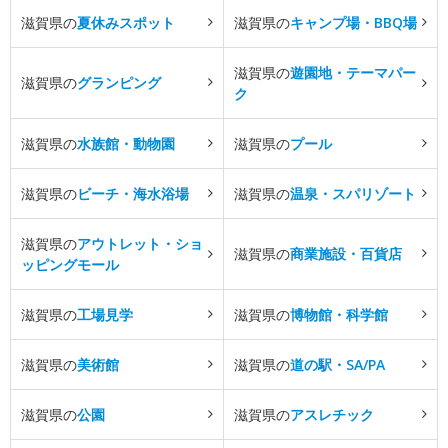
滋賀県の
夏休みスポット
滋賀県の
キャンプ場・BBQ場
滋賀県の
遊園地・テーマパー
滋賀県の
グランピング
ク
滋賀県の
水族館・動物園
滋賀県の
プール
滋賀県の
ビーチ・海水浴場
滋賀県の
温泉・スパリゾート
滋賀県の
アウトレット・ショ
滋賀県の
商業施設・百貨店
ッピングモール
滋賀県の
工場見学
滋賀県の
博物館・科学館
滋賀県の
美術館
滋賀県の
道の駅・SA/PA
滋賀県の
公園
滋賀県の
アスレチック