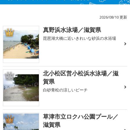
2026/08/10 更新
真野浜水泳場／滋賀県
1
琵琶湖大橋に近いきれいな砂浜の水浴場
北小松区営小松浜水泳場／滋
2
賀県
白砂青松の涼しいビーチ
草津市立ロクハ公園プール／
3
滋賀県