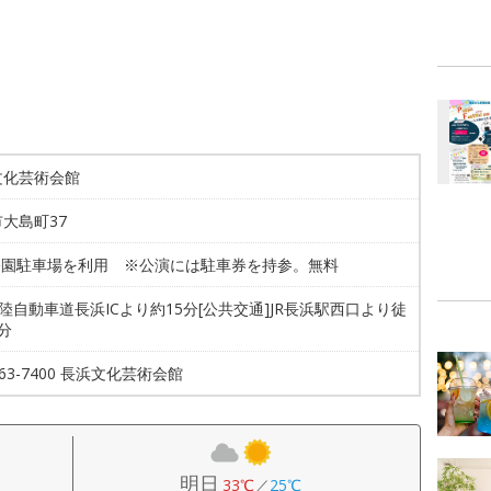
文化芸術会館
大島町37
豊公園駐車場を利用 ※公演には駐車券を持参。無料
北陸自動車道長浜ICより約15分[公共交通]JR長浜駅西口より徒
分
9-63-7400 長浜文化芸術会館
明日
33℃
／
25℃