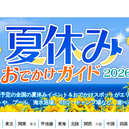
開催予定の全国の夏休みイベント＆おでかけスポットがエ
トや、プール、海水浴場、BBQ・キャンプ場など、遊べ
道
東北
関東
甲信越
東海
北陸
関西
中国
四国
東京
大阪