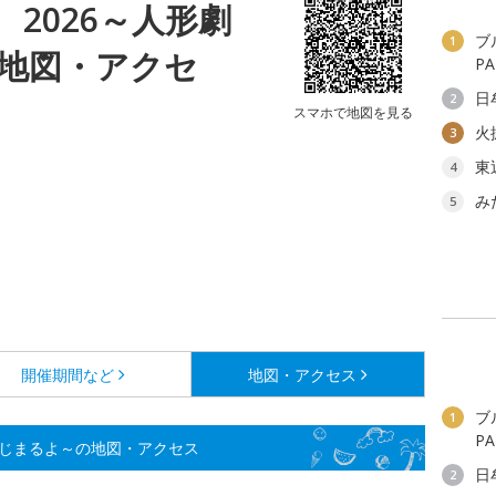
al 2026～人形劇
ブ
1
地図・アクセ
P
日
2
スマホで地図を見る
火
3
東
4
み
5
開催期間など
地図・アクセス
ブ
1
P
形劇がはじまるよ～の地図・アクセス
日
2