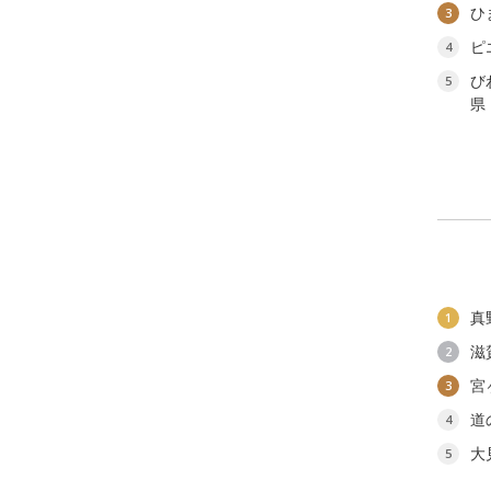
ひ
3
ピ
4
び
5
県
真
1
滋
2
宮
3
道
4
大
5