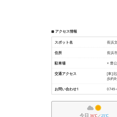
アクセス情報
スポット名
長浜
住所
長浜市
駐車場
× 
交通アクセス
[車]
歩約8
お問い合わせ1
074
今日
36℃
／
25℃