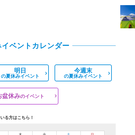
みイベントカレンダー
明日
今週末
の
夏休みイベント
の
夏休みイベント
お盆休み
の
イベント
ている方はこちら！
木
金
土
日