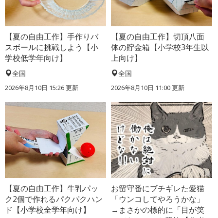
【夏の自由工作】手作りバ
【夏の自由工作】切頂八面
スボールに挑戦しよう【小
体の貯金箱【小学校3年生以
学校低学年向け】
上向け】
全国
全国
2026年8月10日 15:26
更新
2026年8月10日 11:00
更新
【夏の自由工作】牛乳パッ
お留守番にブチギレた愛猫
ク2個で作れるパクパクハン
「ウンコしてやろうかな」
ド【小学校全学年向け】
→まさかの標的に「目が笑