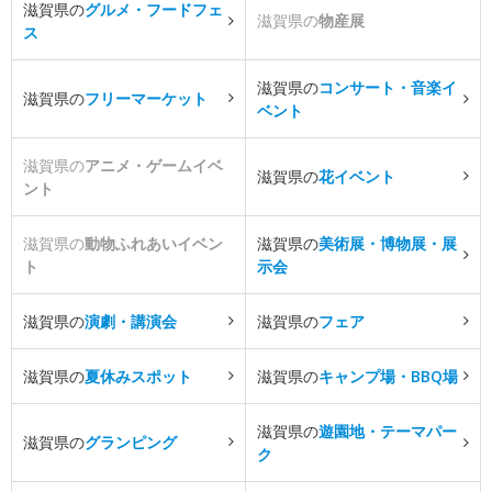
滋賀県の
グルメ・フードフェ
滋賀県の
物産展
ス
滋賀県の
コンサート・音楽イ
滋賀県の
フリーマーケット
ベント
滋賀県の
アニメ・ゲームイベ
滋賀県の
花イベント
ント
滋賀県の
動物ふれあいイベン
滋賀県の
美術展・博物展・展
ト
示会
滋賀県の
演劇・講演会
滋賀県の
フェア
滋賀県の
夏休みスポット
滋賀県の
キャンプ場・BBQ場
滋賀県の
遊園地・テーマパー
滋賀県の
グランピング
ク