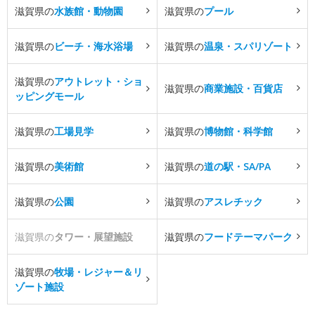
滋賀県の
水族館・動物園
滋賀県の
プール
滋賀県の
ビーチ・海水浴場
滋賀県の
温泉・スパリゾート
滋賀県の
アウトレット・ショ
滋賀県の
商業施設・百貨店
ッピングモール
滋賀県の
工場見学
滋賀県の
博物館・科学館
滋賀県の
美術館
滋賀県の
道の駅・SA/PA
滋賀県の
公園
滋賀県の
アスレチック
滋賀県の
タワー・展望施設
滋賀県の
フードテーマパーク
滋賀県の
牧場・レジャー＆リ
ゾート施設