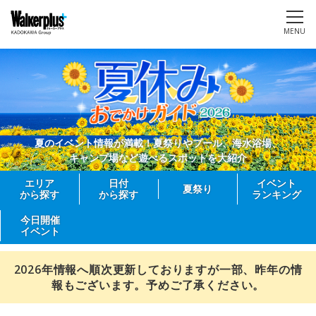
MENU
夏のイベント情報が満載！夏祭りやプール、海水浴場、
キャンプ場など遊べるスポットを大紹介
エリア
日付
イベント
夏祭り
から探す
から探す
ランキング
今日開催
イベント
2026年情報へ順次更新しておりますが一部、昨年の情
報もございます。予めご了承ください。