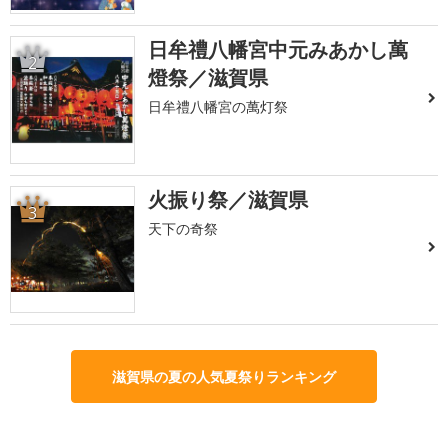
日牟禮八幡宮中元みあかし萬
2
燈祭／滋賀県
日牟禮八幡宮の萬灯祭
火振り祭／滋賀県
3
天下の奇祭
滋賀県の夏の人気夏祭りランキング