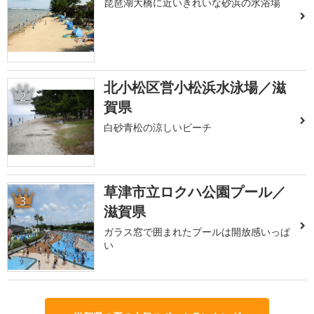
琵琶湖大橋に近いきれいな砂浜の水浴場
北小松区営小松浜水泳場／滋
2
賀県
白砂青松の涼しいビーチ
草津市立ロクハ公園プール／
3
滋賀県
ガラス窓で囲まれたプールは開放感いっぱ
い