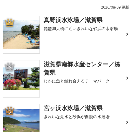
2026/08/09 更新
真野浜水泳場／滋賀県
1
琵琶湖大橋に近いきれいな砂浜の水浴場
滋賀県南郷水産センター／滋
2
賀県
じかに魚と触れ合えるテーマパーク
宮ヶ浜水泳場／滋賀県
3
きれいな湖水と砂浜が自慢の水浴場