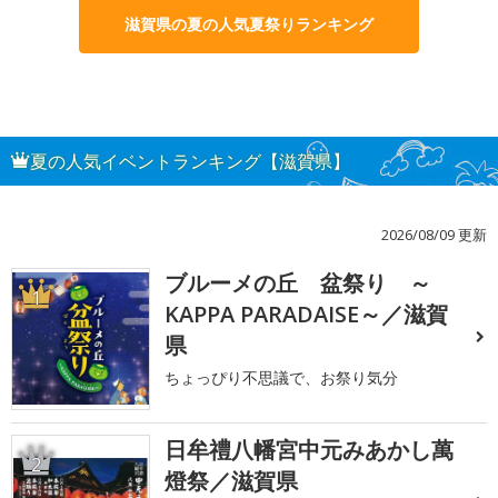
滋賀県の夏の人気夏祭りランキング
夏の人気イベントランキング【滋賀県】
2026/08/09 更新
ブルーメの丘 盆祭り ～
1
KAPPA PARADAISE～／滋賀
県
ちょっぴり不思議で、お祭り気分
日牟禮八幡宮中元みあかし萬
2
燈祭／滋賀県