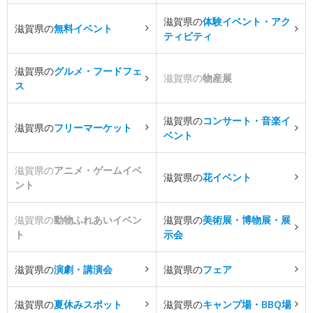
滋賀県の
体験イベント・アク
滋賀県の
無料イベント
ティビティ
滋賀県の
グルメ・フードフェ
滋賀県の
物産展
ス
滋賀県の
コンサート・音楽イ
滋賀県の
フリーマーケット
ベント
滋賀県の
アニメ・ゲームイベ
滋賀県の
花イベント
ント
滋賀県の
動物ふれあいイベン
滋賀県の
美術展・博物展・展
ト
示会
滋賀県の
演劇・講演会
滋賀県の
フェア
滋賀県の
夏休みスポット
滋賀県の
キャンプ場・BBQ場