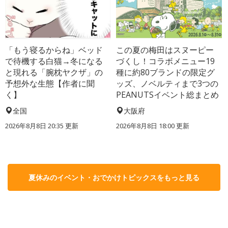
「もう寝るからね」ベッド
この夏の梅田はスヌーピー
で待機する白猫→冬になる
づくし！コラボメニュー19
と現れる「腕枕ヤクザ」の
種に約80ブランドの限定グ
予想外な生態【作者に聞
ッズ、ノベルティまで3つの
く】
PEANUTSイベント総まとめ
全国
大阪府
2026年8月8日 20:35
更新
2026年8月8日 18:00
更新
夏休みのイベント・おでかけトピックスをもっと見る