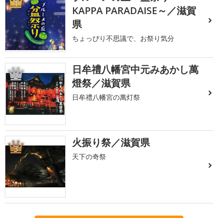
1
KAPPA PARADAISE～／滋賀
県
ちょっぴり不思議で、お祭り気分
日牟禮八幡宮中元みあかし萬
2
燈祭／滋賀県
日牟禮八幡宮の萬灯祭
火振り祭／滋賀県
3
天下の奇祭