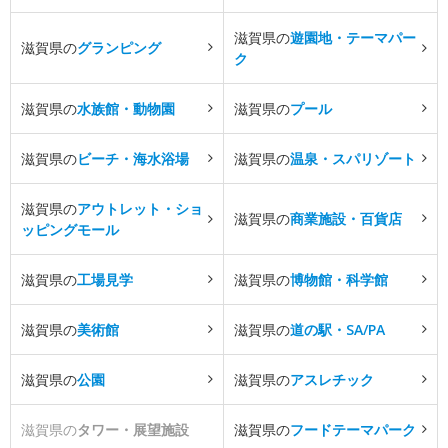
滋賀県の
遊園地・テーマパー
滋賀県の
グランピング
ク
滋賀県の
水族館・動物園
滋賀県の
プール
滋賀県の
ビーチ・海水浴場
滋賀県の
温泉・スパリゾート
滋賀県の
アウトレット・ショ
滋賀県の
商業施設・百貨店
ッピングモール
滋賀県の
工場見学
滋賀県の
博物館・科学館
滋賀県の
美術館
滋賀県の
道の駅・SA/PA
滋賀県の
公園
滋賀県の
アスレチック
滋賀県の
タワー・展望施設
滋賀県の
フードテーマパーク