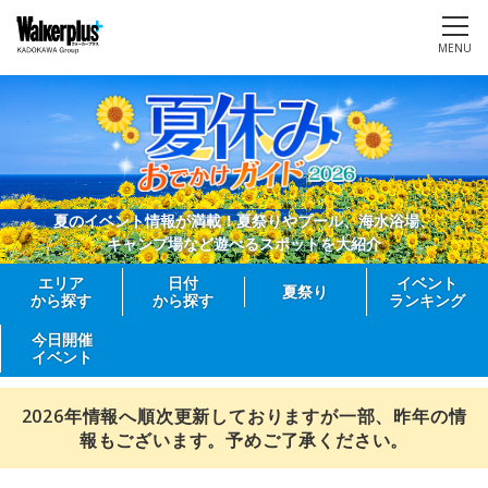
MENU
夏のイベント情報が満載！夏祭りやプール、海水浴場、
キャンプ場など遊べるスポットを大紹介
エリア
日付
イベント
夏祭り
から探す
から探す
ランキング
今日開催
イベント
2026年情報へ順次更新しておりますが一部、昨年の情
報もございます。予めご了承ください。