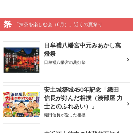
「抹茶を楽しむ会（6月）」近くの夏祭り
日牟禮八幡宮中元みあかし萬
燈祭
日牟禮八幡宮の萬灯祭
安土城築城450年記念「織田
信長が好んだ相撲（湊部屋 力
士とのふれあい）」
織田信長が愛した相撲