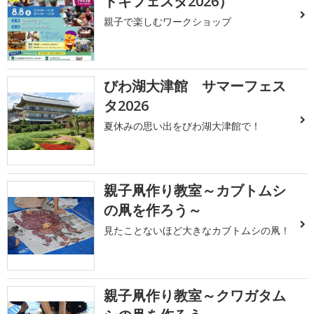
ドキフェスタ2026）
親子で楽しむワークショップ
びわ湖大津館 サマーフェス
タ2026
夏休みの思い出をびわ湖大津館で！
親子凧作り教室～カブトムシ
の凧を作ろう～
見たことないほど大きなカブトムシの凧！
親子凧作り教室～クワガタム