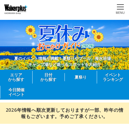
MENU
夏のイベント情報が満載！夏祭りやプール、海水浴場、
キャンプ場など遊べるスポットを大紹介
エリア
日付
イベント
夏祭り
から探す
から探す
ランキング
今日開催
イベント
2026年情報へ順次更新しておりますが一部、昨年の情
報もございます。予めご了承ください。