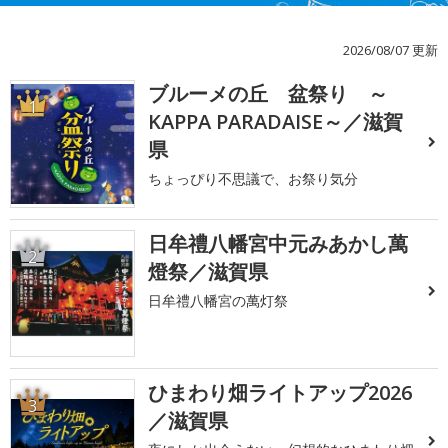
2026/08/07 更新
ブルーメの丘 盆祭り ～
1
KAPPA PARADAISE～／滋賀
県
ちょっぴり不思議で、お祭り気分
日牟禮八幡宮中元みあかし萬
2
燈祭／滋賀県
日牟禮八幡宮の萬灯祭
ひまわり畑ライトアップ2026
3
／滋賀県