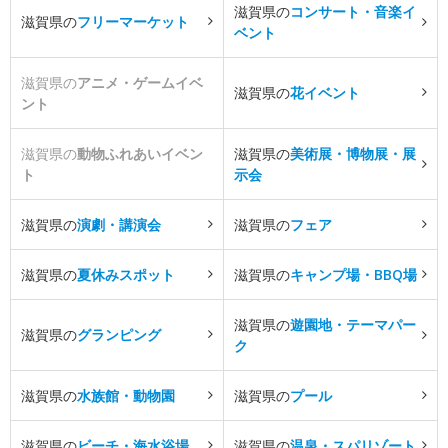
滋賀県の
コンサート・音楽イ
滋賀県の
フリーマーケット
ベント
滋賀県の
アニメ・ゲームイベ
滋賀県の
花イベント
ント
滋賀県の
動物ふれあいイベン
滋賀県の
美術展・博物展・展
ト
示会
滋賀県の
演劇・講演会
滋賀県の
フェア
滋賀県の
夏休みスポット
滋賀県の
キャンプ場・BBQ場
滋賀県の
遊園地・テーマパー
滋賀県の
グランピング
ク
滋賀県の
水族館・動物園
滋賀県の
プール
滋賀県の
ビーチ・海水浴場
滋賀県の
温泉・スパリゾート