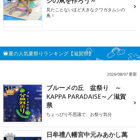
シの凧を作ろう～
見たことないほど大きなクワガタムシの
凧！
夏の人気夏祭りランキング【滋賀県】
2026/08/07 更新
ブルーメの丘 盆祭り ～
1
KAPPA PARADAISE～／滋賀
県
ちょっぴり不思議で、お祭り気分
日牟禮八幡宮中元みあかし萬
2