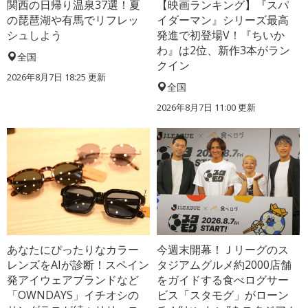
関西の日帰り温泉37選！夏
【映画ランキング】『スパ
の琵琶湖や有馬でリフレッ
イダーマン』シリーズ最高
シュしよう
発進で初登場V！『ちいか
わ』は2位、新作3本がラン
全国
クイン
2026年8月7日 18:25
更新
全国
2026年8月7日 11:00
更新
あなたにぴったりなカラー
今週末開幕！Ｊリーグのス
レンズをAIが診断！スペイン
タジアムグルメ約2000店舗
発アイウェアブランドなど
をガイドする食べログサー
「OWNDAYS」イチオシの
ビス「スタモグ」がローン