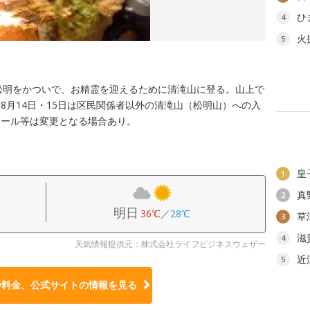
ひ
4
火
5
大松明をかついで、お精霊を迎えるために清滝山に登る。山上で
8月14日・15日は区民関係者以外の清滝山（松明山）への入
ュール等は変更となる場合あり。
皇
1
真
2
明日
36℃
／
28℃
草
3
滋
4
天気情報提供元：株式会社ライフビジネスウェザー
近
5
や料金、公式サイトの
情報を見る