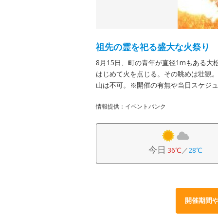
祖先の霊を祀る盛大な火祭り
8月15日、町の青年が直径1mもある
はじめて火を点じる。その眺めは壮観。
山は不可。※開催の有無や当日スケジ
情報提供：イベントバンク
今日
36℃
／
28℃
開催期間