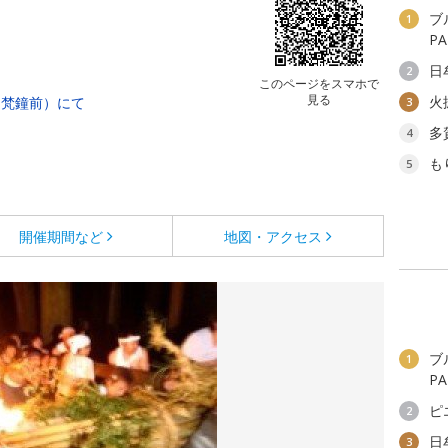
ブ
1
P
日
2
このページをスマホで
見る
火
（梵鐘前）にて
3
多
4
も
5
開催期間など
地図・アクセス
ブ
1
P
ピ
2
日
3