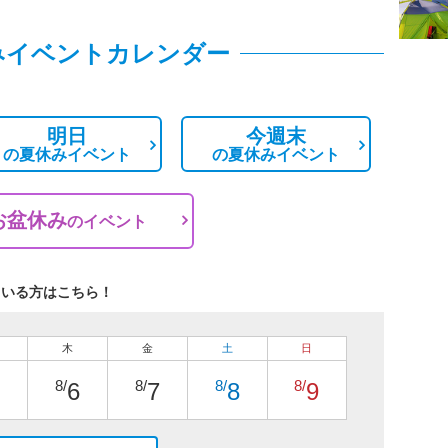
みイベントカレンダー
明日
今週末
の
夏休みイベント
の
夏休みイベント
お盆休み
の
イベント
ている方はこちら！
木
金
土
日
8/
8/
8/
8/
6
7
8
9