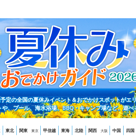
開催予定の全国の夏休みイベント＆おでかけスポットがエ
トや、プール、海水浴場、BBQ・キャンプ場など、遊べ
道
東北
関東
甲信越
東海
北陸
関西
中国
四国
東京
大阪