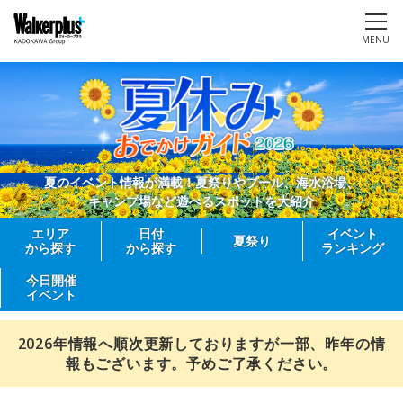
MENU
夏のイベント情報が満載！夏祭りやプール、海水浴場、
キャンプ場など遊べるスポットを大紹介
エリア
日付
イベント
夏祭り
から探す
から探す
ランキング
今日開催
イベント
2026年情報へ順次更新しておりますが一部、昨年の情
報もございます。予めご了承ください。