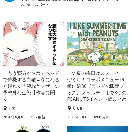
おでかけスポット
「もう寝るからね」ベッド
この夏の梅田はスヌーピー
で待機する白猫→冬になる
づくし！コラボメニュー19
と現れる「腕枕ヤクザ」の
種に約80ブランドの限定グ
予想外な生態【作者に聞
ッズ、ノベルティまで3つの
く】
PEANUTSイベント総まとめ
全国
大阪府
2026年8月8日 20:35
更新
2026年8月8日 18:00
更新