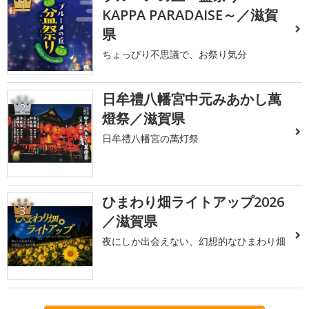
1
KAPPA PARADAISE～／滋賀
県
ちょっぴり不思議で、お祭り気分
日牟禮八幡宮中元みあかし萬
2
燈祭／滋賀県
日牟禮八幡宮の萬灯祭
ひまわり畑ライトアップ2026
3
／滋賀県
夜にしか出会えない、幻想的なひまわり畑