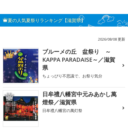
夏の人気夏祭りランキング【滋賀県】
2026/08/08 更新
ブルーメの丘 盆祭り ～
1
KAPPA PARADAISE～／滋賀
県
ちょっぴり不思議で、お祭り気分
日牟禮八幡宮中元みあかし萬
2
燈祭／滋賀県
日牟禮八幡宮の萬灯祭