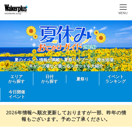
MENU
夏のイベント情報が満載！夏祭りやプール、海水浴場、
キャンプ場など遊べるスポットを大紹介
エリア
日付
イベント
夏祭り
から探す
から探す
ランキング
今日開催
イベント
2026年情報へ順次更新しておりますが一部、昨年の情
報もございます。予めご了承ください。