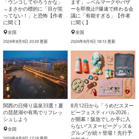
「ウンコしてやろうかな」
ます」→ベルマークやバザ
→まさかの標的に「目が笑
ーを即廃止!?爆速で終わる会
ってない！」と恐怖【作者
議に「有能すぎる」【作者
に聞く】
に聞く】
全国
全国
2026年8月9日 20:30
更新
2026年8月9日 18:13
更新
関西の日帰り温泉33選！夏
8月12日から「うめだスヌー
の琵琶湖や有馬でリフレッ
ピーフェスティバル2026」
シュしよう
が開幕！阪急でしか手に入
らない“スヌーピーグッズ＆
全国
グルメ”が続々登場！先行予
2026年8月9日 17:28
更新