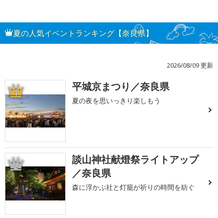
夏の人気イベントランキング【奈良県】
2026/08/09 更新
平城京まつり／奈良県
1
夏の夜を思いっきり楽しもう
談山神社献燈祭ライトアップ
2
／奈良県
森に浮かぶ社と灯籠が祈りの時間を紡ぐ