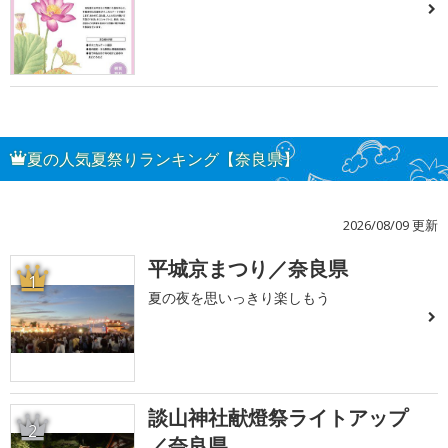
夏の人気夏祭りランキング【奈良県】
2026/08/09 更新
平城京まつり／奈良県
1
夏の夜を思いっきり楽しもう
談山神社献燈祭ライトアップ
2
／奈良県