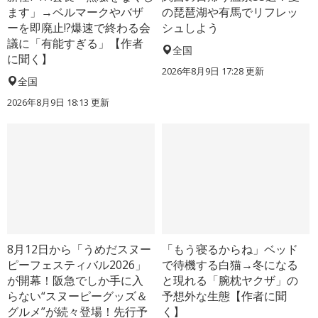
ます」→ベルマークやバザ
の琵琶湖や有馬でリフレッ
ーを即廃止!?爆速で終わる会
シュしよう
議に「有能すぎる」【作者
全国
に聞く】
2026年8月9日 17:28
更新
全国
2026年8月9日 18:13
更新
8月12日から「うめだスヌー
「もう寝るからね」ベッド
ピーフェスティバル2026」
で待機する白猫→冬になる
が開幕！阪急でしか手に入
と現れる「腕枕ヤクザ」の
らない“スヌーピーグッズ＆
予想外な生態【作者に聞
グルメ”が続々登場！先行予
く】