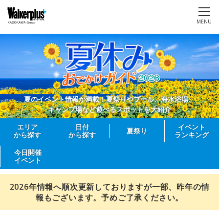
MENU
夏のイベント情報が満載！夏祭りやプール、海水浴場、
キャンプ場など遊べるスポットを大紹介
エリア
日付
イベント
夏祭り
から探す
から探す
ランキング
今日開催
イベント
2026年情報へ順次更新しておりますが一部、昨年の情
報もございます。予めご了承ください。