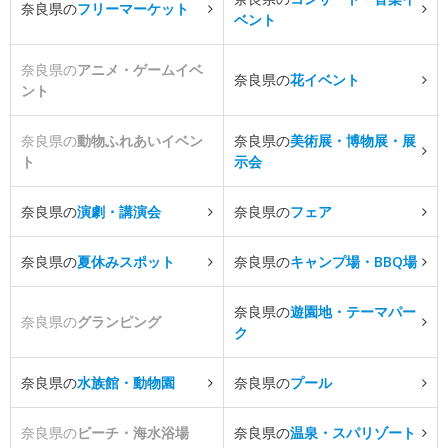
奈良県の
フリーマーケット
ベント
奈良県の
アニメ・ゲームイベ
奈良県の
花イベント
ント
奈良県の
動物ふれあいイベン
奈良県の
美術展・博物展・展
ト
示会
奈良県の
演劇・講演会
奈良県の
フェア
奈良県の
夏休みスポット
奈良県の
キャンプ場・BBQ場
奈良県の
遊園地・テーマパー
奈良県の
グランピング
ク
奈良県の
水族館・動物園
奈良県の
プール
奈良県の
ビーチ・海水浴場
奈良県の
温泉・スパリゾート