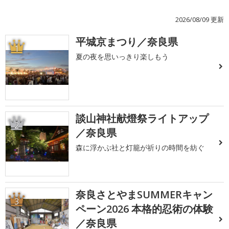
2026/08/09 更新
平城京まつり／奈良県
1
夏の夜を思いっきり楽しもう
談山神社献燈祭ライトアップ
2
／奈良県
森に浮かぶ社と灯籠が祈りの時間を紡ぐ
奈良さとやまSUMMERキャン
3
ペーン2026 本格的忍術の体験
／奈良県