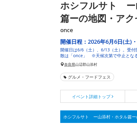
ホシフルサト ー
篇ーの地図・アク
once
開催日程：
2026年6月6日(土)・
開催日は6/6（土）、6/13（土）。受
散は「once」 ※天候次第で中止とな
奈良県
山辺郡山添村
グルメ・フードフェス
イベント詳細
トップ
ホシフルサト ー山添村・ホタル篇ー