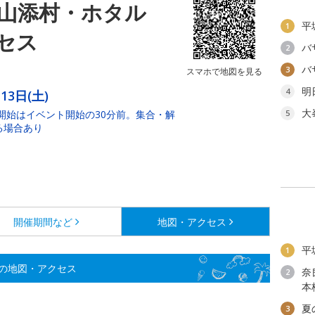
山添村・ホタル
平
1
セス
バ
2
バ
3
スマホで地図を見る
明
4
13日(土)
大
付開始はイベント開始の30分前。集合・解
5
る場合あり
開催期間など
地図・アクセス
平
1
の地図・アクセス
奈
2
本
夏
3