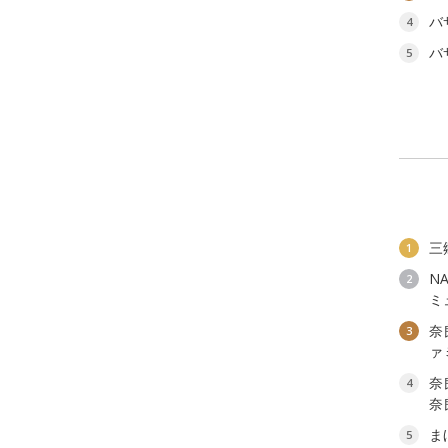
バ
4
バ
5
三
1
N
2
ミ
奈
3
ァ
奈
4
奈
ま
5