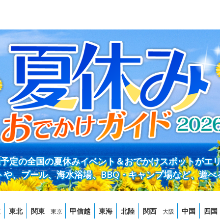
開催予定の全国の夏休みイベント＆おでかけスポットがエ
トや、プール、海水浴場、BBQ・キャンプ場など、遊べ
道
東北
関東
甲信越
東海
北陸
関西
中国
四国
東京
大阪