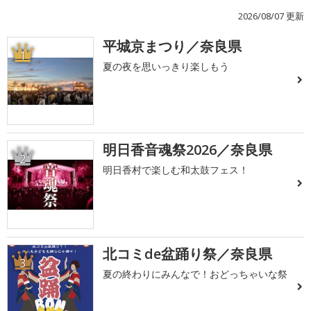
2026/08/07 更新
平城京まつり／奈良県
1
夏の夜を思いっきり楽しもう
明日香音魂祭2026／奈良県
2
明日香村で楽しむ和太鼓フェス！
北コミde盆踊り祭／奈良県
3
夏の終わりにみんなで！おどっちゃいな祭