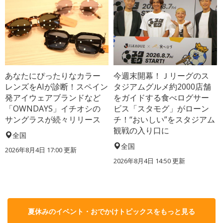
あなたにぴったりなカラー
今週末開幕！Ｊリーグのス
レンズをAIが診断！スペイン
タジアムグルメ約2000店舗
発アイウェアブランドなど
をガイドする食べログサー
「OWNDAYS」イチオシの
ビス「スタモグ」がローン
サングラスが続々リリース
チ！“おいしい”をスタジアム
観戦の入り口に
全国
全国
2026年8月4日 17:00
更新
2026年8月4日 14:50
更新
夏休みのイベント・おでかけトピックスをもっと見る