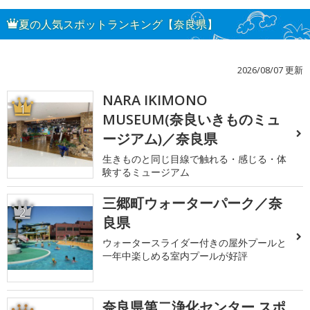
夏の人気スポットランキング【奈良県】
2026/08/07 更新
NARA IKIMONO
1
MUSEUM(奈良いきものミュ
ージアム)／奈良県
生きものと同じ目線で触れる・感じる・体
験するミュージアム
三郷町ウォーターパーク／奈
2
良県
ウォータースライダー付きの屋外プールと
一年中楽しめる室内プールが好評
奈良県第二浄化センター スポ