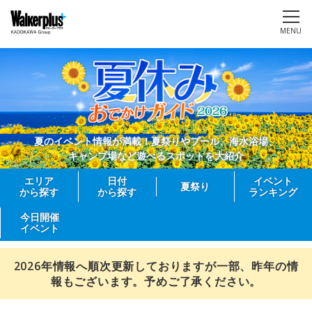
MENU
夏のイベント情報が満載！夏祭りやプール、海水浴場、
キャンプ場など遊べるスポットを大紹介
エリア
日付
イベント
夏祭り
から探す
から探す
ランキング
今日開催
イベント
2026年情報へ順次更新しておりますが一部、昨年の情
報もございます。予めご了承ください。