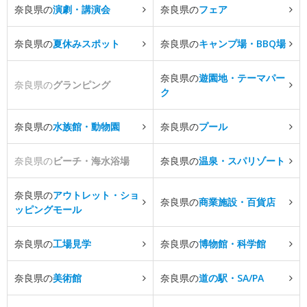
奈良県の
演劇・講演会
奈良県の
フェア
奈良県の
夏休みスポット
奈良県の
キャンプ場・BBQ場
奈良県の
遊園地・テーマパー
奈良県の
グランピング
ク
奈良県の
水族館・動物園
奈良県の
プール
奈良県の
ビーチ・海水浴場
奈良県の
温泉・スパリゾート
奈良県の
アウトレット・ショ
奈良県の
商業施設・百貨店
ッピングモール
奈良県の
工場見学
奈良県の
博物館・科学館
奈良県の
美術館
奈良県の
道の駅・SA/PA