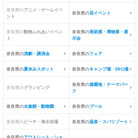
奈良県の
アニメ・ゲームイベ
奈良県の
花イベント
ント
奈良県の
動物ふれあいイベン
奈良県の
美術展・博物展・展
ト
示会
奈良県の
演劇・講演会
奈良県の
フェア
奈良県の
夏休みスポット
奈良県の
キャンプ場・BBQ場
奈良県の
遊園地・テーマパー
奈良県の
グランピング
ク
奈良県の
水族館・動物園
奈良県の
プール
奈良県の
ビーチ・海水浴場
奈良県の
温泉・スパリゾート
奈良県の
アウトレット・ショ