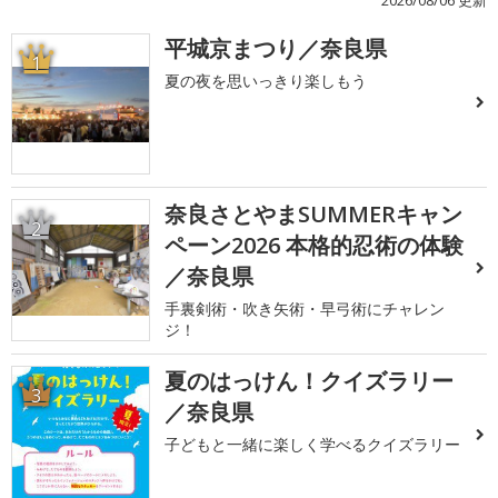
2026/08/06 更新
平城京まつり／奈良県
1
夏の夜を思いっきり楽しもう
奈良さとやまSUMMERキャン
2
ペーン2026 本格的忍術の体験
／奈良県
手裏剣術・吹き矢術・早弓術にチャレン
ジ！
夏のはっけん！クイズラリー
3
／奈良県
子どもと一緒に楽しく学べるクイズラリー