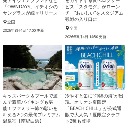
発アイウェアブランドなど
をガイドする食べログサー
「OWNDAYS」イチオシの
ビス「スタモグ」がローン
サングラスが続々リリース
チ！“おいしい”をスタジアム
観戦の入り口に
全国
全国
2026年8月4日 17:00
更新
2026年8月4日 14:50
更新
キッズパーク＆プールで遊
冷やすと缶に“沖縄の海”が出
んで豪華バイキングも堪
現、オリオン夏限定
能！ファミリー旅の願いを
「BEACH CHILL」が公式通
叶える2つの最旬プレミアム
販で大人気！夏限定クラフ
温泉宿【南紀白浜】
ト2種も登場