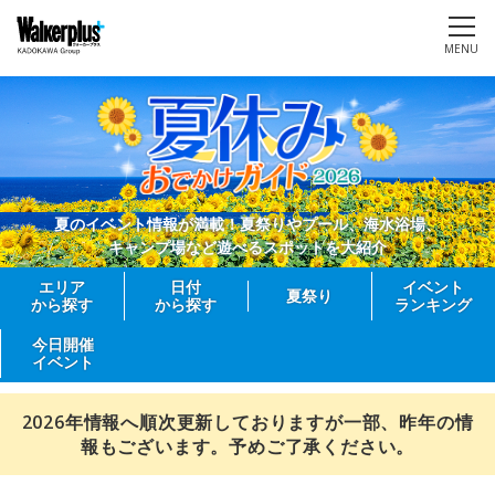
MENU
夏のイベント情報が満載！夏祭りやプール、海水浴場、
キャンプ場など遊べるスポットを大紹介
エリア
日付
イベント
夏祭り
から探す
から探す
ランキング
今日開催
イベント
2026年情報へ順次更新しておりますが一部、昨年の情
報もございます。予めご了承ください。