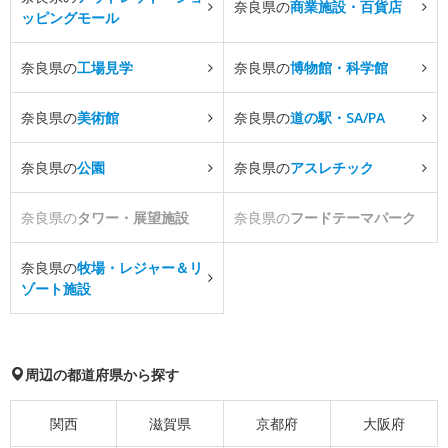
奈良県の
商業施設・百貨店
ッピングモール
奈良県の
工場見学
奈良県の
博物館・科学館
奈良県の
美術館
奈良県の
道の駅・SA/PA
奈良県の
公園
奈良県の
アスレチック
奈良県の
タワー・展望施設
奈良県の
フードテーマパーク
奈良県の
牧場・レジャー＆リ
ゾート施設
周辺の都道府県から探す
関西
滋賀県
京都府
大阪府