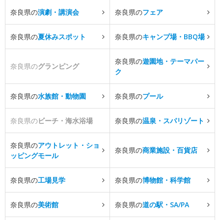
奈良県の
演劇・講演会
奈良県の
フェア
奈良県の
夏休みスポット
奈良県の
キャンプ場・BBQ場
奈良県の
遊園地・テーマパー
奈良県の
グランピング
ク
奈良県の
水族館・動物園
奈良県の
プール
奈良県の
ビーチ・海水浴場
奈良県の
温泉・スパリゾート
奈良県の
アウトレット・ショ
奈良県の
商業施設・百貨店
ッピングモール
奈良県の
工場見学
奈良県の
博物館・科学館
奈良県の
美術館
奈良県の
道の駅・SA/PA