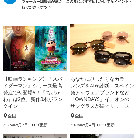
ウォーカー編集部が選ぶ、この夏におすすめしたい旬なイベント・
おでかけスポット
【映画ランキング】『スパ
あなたにぴったりなカラー
イダーマン』シリーズ最高
レンズをAIが診断！スペイン
発進で初登場V！『ちいか
発アイウェアブランドなど
わ』は2位、新作3本がラン
「OWNDAYS」イチオシの
クイン
サングラスが続々リリース
全国
全国
2026年8月7日 11:00
更新
2026年8月4日 17:00
更新