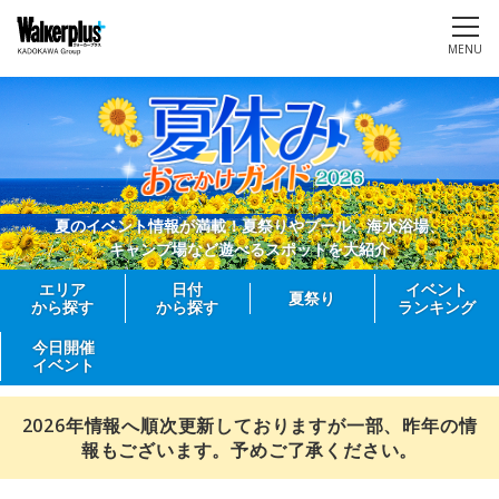
MENU
夏のイベント情報が満載！夏祭りやプール、海水浴場、
キャンプ場など遊べるスポットを大紹介
エリア
日付
イベント
夏祭り
から探す
から探す
ランキング
今日開催
イベント
2026年情報へ順次更新しておりますが一部、昨年の情
報もございます。予めご了承ください。