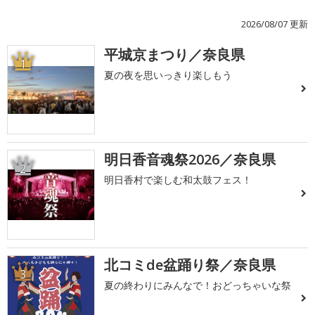
2026/08/07 更新
平城京まつり／奈良県
1
夏の夜を思いっきり楽しもう
明日香音魂祭2026／奈良県
2
明日香村で楽しむ和太鼓フェス！
北コミde盆踊り祭／奈良県
3
夏の終わりにみんなで！おどっちゃいな祭