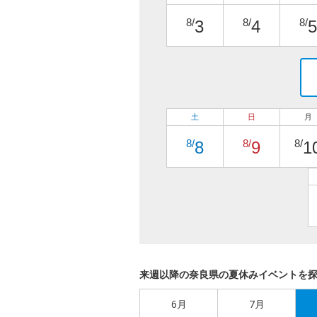
8/
8/
8/
3
4
5
土
日
月
8/
8/
8/
8
9
1
来週以降の奈良県の夏休みイベントを
6月
7月