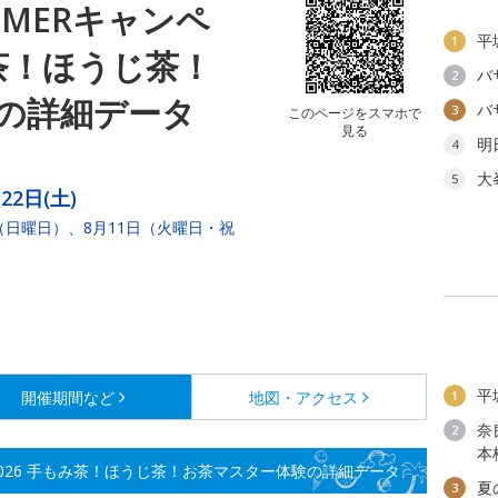
MERキャンペ
平
1
み茶！ほうじ茶！
バ
2
の詳細データ
バ
3
このページをスマホで
見る
明
4
大
5
22日(土)
（日曜日）、8月11日（火曜日・祝
平
開催期間など
地図・アクセス
1
奈
2
本
2026 手もみ茶！ほうじ茶！お茶マスター体験の詳細データ
夏
3