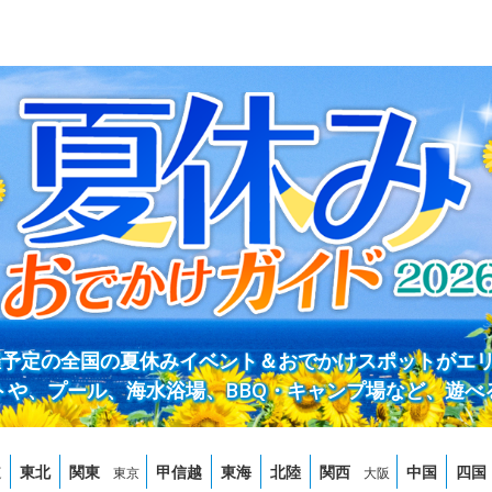
開催予定の全国の夏休みイベント＆おでかけスポットがエ
トや、プール、海水浴場、BBQ・キャンプ場など、遊べ
道
東北
関東
甲信越
東海
北陸
関西
中国
四国
東京
大阪