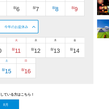
8/
8/
8/
8/
6
7
8
9
今年のお盆休み
火
水
木
金
8/
8/
8/
8/
0
11
12
13
14
土
日
8/
8/
15
16
探している方はこちら！
8月