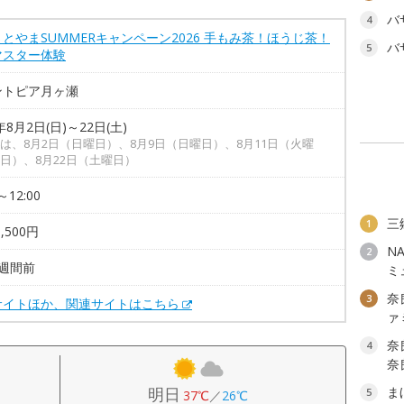
バ
4
とやまSUMMERキャンペーン2026 手もみ茶！ほうじ茶！
バ
5
マスター体験
ントピア月ヶ瀬
年8月2日(日)～22日(土)
は、8月2日（日曜日）、8月9日（日曜日）、8月11日（火曜
日）、8月22日（土曜日）
～12:00
三
1
,500円
N
2
週間前
ミ
奈
3
サイトほか、関連サイトはこちら
ァ
奈
4
奈
明日
ま
5
37℃
／
26℃