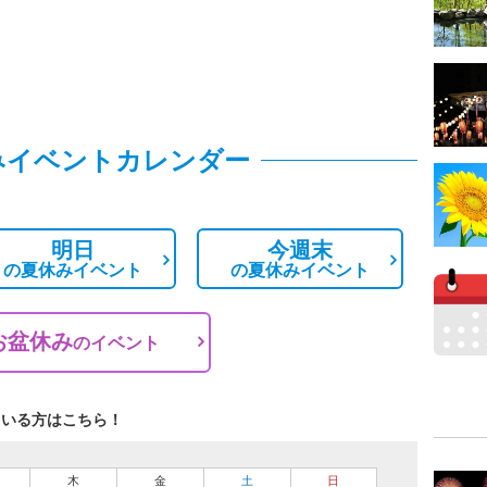
みイベントカレンダー
明日
今週末
の
夏休みイベント
の
夏休みイベント
お盆休み
の
イベント
ている方はこちら！
木
金
土
日