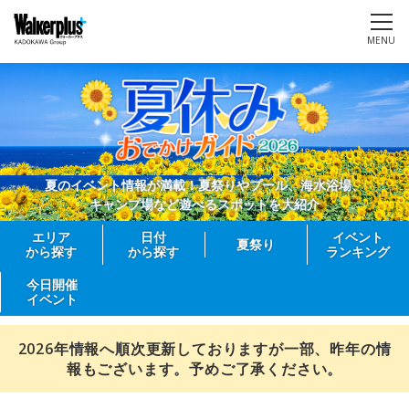
MENU
夏のイベント情報が満載！夏祭りやプール、海水浴場、
キャンプ場など遊べるスポットを大紹介
エリア
日付
イベント
夏祭り
から探す
から探す
ランキング
今日開催
イベント
2026年情報へ順次更新しておりますが一部、昨年の情
報もございます。予めご了承ください。