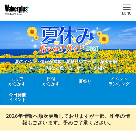
MENU
夏のイベント情報が満載！夏祭りやプール、海水浴場、
キャンプ場など遊べるスポットを大紹介
エリア
日付
イベント
夏祭り
から探す
から探す
ランキング
今日開催
イベント
2026年情報へ順次更新しておりますが一部、昨年の情
報もございます。予めご了承ください。