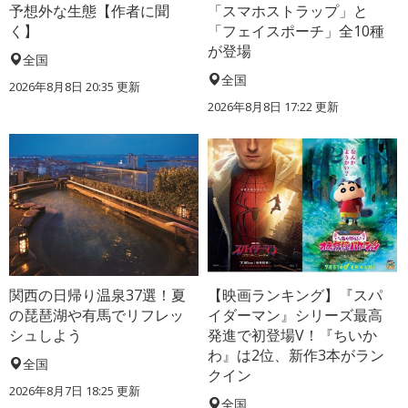
予想外な生態【作者に聞
「スマホストラップ」と
く】
「フェイスポーチ」全10種
が登場
全国
全国
2026年8月8日 20:35
更新
2026年8月8日 17:22
更新
関西の日帰り温泉37選！夏
【映画ランキング】『スパ
の琵琶湖や有馬でリフレッ
イダーマン』シリーズ最高
シュしよう
発進で初登場V！『ちいか
わ』は2位、新作3本がラン
全国
クイン
2026年8月7日 18:25
更新
全国