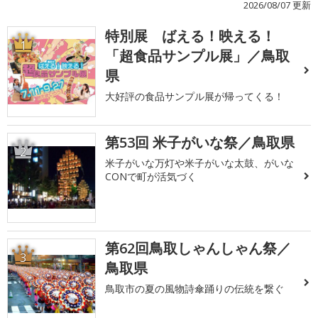
2026/08/07 更新
特別展 ばえる！映える！
1
「超食品サンプル展」／鳥取
県
大好評の食品サンプル展が帰ってくる！
第53回 米子がいな祭／鳥取県
2
米子がいな万灯や米子がいな太鼓、がいな
CONで町が活気づく
第62回鳥取しゃんしゃん祭／
3
鳥取県
鳥取市の夏の風物詩傘踊りの伝統を繋ぐ