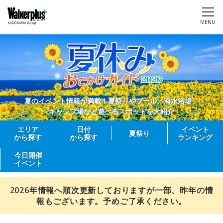
MENU
夏のイベント情報が満載！夏祭りやプール、海水浴場、
キャンプ場など遊べるスポットを大紹介
エリア
日付
イベント
夏祭り
から探す
から探す
ランキング
今日開催
イベント
2026年情報へ順次更新しておりますが一部、昨年の情
報もございます。予めご了承ください。