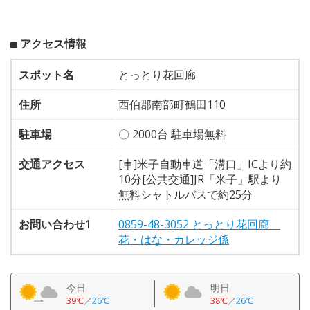
アクセス情報
スポット名
とっとり花回廊
住所
西伯郡南部町鶴田110
駐車場
〇 2000台 駐車場無料
交通アクセス
[車]米子自動車道「溝口」ICより約
10分[公共交通]JR「米子」駅より
無料シャトルバスで約25分
お問い合わせ1
0859-48-3052 とっとり花回廊
花・はな・カレッジ係
今日
明日
39℃
／
26℃
38℃
／
26℃