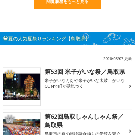
閲覧履歴をもっと見る
夏の人気夏祭りランキング【鳥取県】
2026/08/07 更新
第53回 米子がいな祭／鳥取県
1
米子がいな万灯や米子がいな太鼓、がいな
CONで町が活気づく
第62回鳥取しゃんしゃん祭／
2
鳥取県
鳥取市の夏の風物詩傘踊りの伝統を繋ぐ