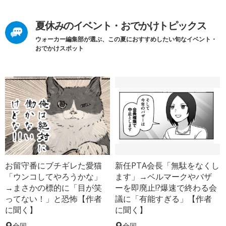
夏休みのイベント・おでかけトピックス
ウォーカー編集部が選ぶ、この夏におすすめしたい旬なイベント・
おでかけスポット
お留守番にブチギレた愛猫
新任PTA会長「無駄をなくし
「ウンコしてやろうかな」
ます」→ベルマークやバザ
→まさかの標的に「目が笑
ーを即廃止!?爆速で終わる会
ってない！」と恐怖【作者
議に「有能すぎる」【作者
に聞く】
に聞く】
全国
全国