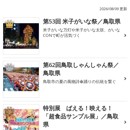
2026/08/09 更新
第53回 米子がいな祭／鳥取県
1
米子がいな万灯や米子がいな太鼓、がいな
CONで町が活気づく
第62回鳥取しゃんしゃん祭／
2
鳥取県
鳥取市の夏の風物詩傘踊りの伝統を繋ぐ
特別展 ばえる！映える！
3
「超食品サンプル展」／鳥取
県