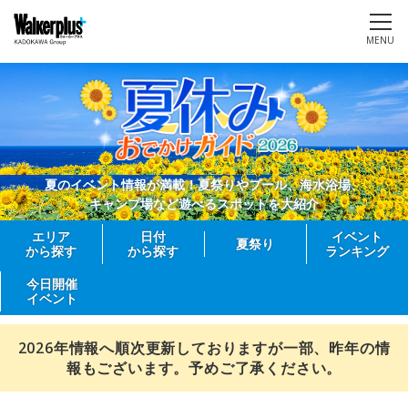
MENU
夏のイベント情報が満載！夏祭りやプール、海水浴場、
キャンプ場など遊べるスポットを大紹介
エリア
日付
イベント
夏祭り
から探す
から探す
ランキング
今日開催
イベント
2026年情報へ順次更新しておりますが一部、昨年の情
報もございます。予めご了承ください。