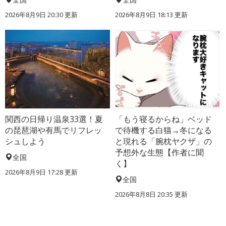
2026年8月9日 20:30
更新
2026年8月9日 18:13
更新
関西の日帰り温泉33選！夏
「もう寝るからね」ベッド
の琵琶湖や有馬でリフレッ
で待機する白猫→冬になる
シュしよう
と現れる「腕枕ヤクザ」の
予想外な生態【作者に聞
全国
く】
2026年8月9日 17:28
更新
全国
2026年8月8日 20:35
更新