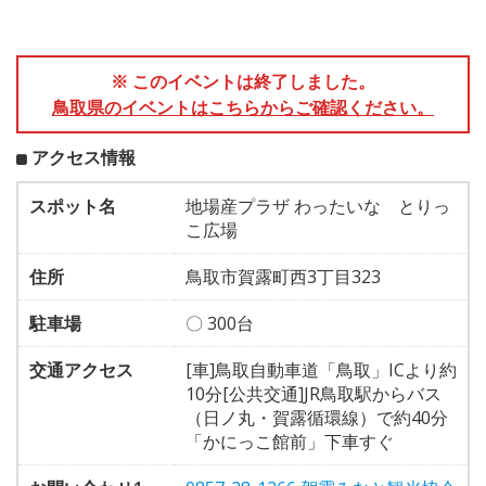
※ このイベントは終了しました。
鳥取県のイベントはこちらからご確認ください。
アクセス情報
スポット名
地場産プラザ わったいな とりっ
こ広場
住所
鳥取市賀露町西3丁目323
駐車場
〇 300台
交通アクセス
[車]鳥取自動車道「鳥取」ICより約
10分[公共交通]JR鳥取駅からバス
（日ノ丸・賀露循環線）で約40分
「かにっこ館前」下車すぐ