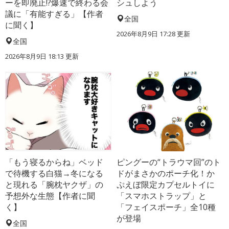
ーを即廃止!?爆速で終わる会
シュしよう
議に「有能すぎる」【作者
全国
に聞く】
2026年8月9日 17:28
更新
全国
2026年8月9日 18:13
更新
「もう寝るからね」ベッド
ピングーの“トラウマ回”のト
で待機する白猫→冬になる
ドがまさかのポーチ化！か
と現れる「腕枕ヤクザ」の
ぷえぼ限定カプセルトイに
予想外な生態【作者に聞
「スマホストラップ」と
く】
「フェイスポーチ」全10種
が登場
全国