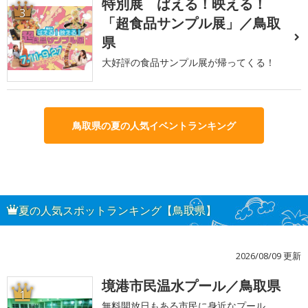
特別展 ばえる！映える！
3
「超食品サンプル展」／鳥取
県
大好評の食品サンプル展が帰ってくる！
鳥取県の夏の人気イベントランキング
夏の人気スポットランキング【鳥取県】
2026/08/09 更新
境港市民温水プール／鳥取県
1
無料開放日もある市民に身近なプール