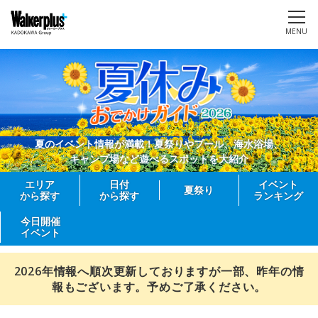
MENU
夏のイベント情報が満載！夏祭りやプール、海水浴場、
キャンプ場など遊べるスポットを大紹介
エリア
日付
イベント
夏祭り
から探す
から探す
ランキング
今日開催
イベント
2026年情報へ順次更新しておりますが一部、昨年の情
報もございます。予めご了承ください。