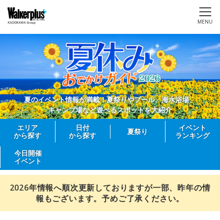
MENU
夏のイベント情報が満載！夏祭りやプール、海水浴場、
キャンプ場など遊べるスポットを大紹介
エリア
日付
イベント
夏祭り
から探す
から探す
ランキング
今日開催
イベント
2026年情報へ順次更新しておりますが一部、昨年の情
報もございます。予めご了承ください。