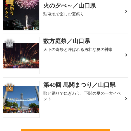
1
火の夕べ～／山口県
駐屯地で楽しむ夏祭り
数方庭祭／山口県
2
天下の奇祭と呼ばれる勇壮な夏の神事
第49回 馬関まつり／山口県
3
歌と踊りでにぎわう、下関の夏の一大イベ
ント