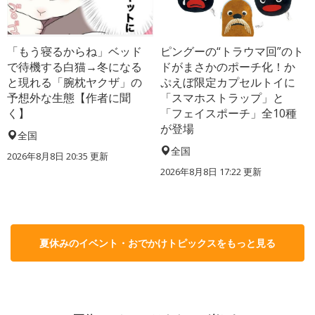
「もう寝るからね」ベッド
ピングーの“トラウマ回”のト
で待機する白猫→冬になる
ドがまさかのポーチ化！か
と現れる「腕枕ヤクザ」の
ぷえぼ限定カプセルトイに
予想外な生態【作者に聞
「スマホストラップ」と
く】
「フェイスポーチ」全10種
が登場
全国
全国
2026年8月8日 20:35
更新
2026年8月8日 17:22
更新
夏休みのイベント・おでかけトピックスをもっと見る