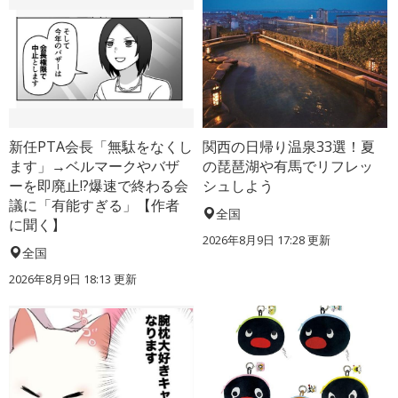
新任PTA会長「無駄をなくし
関西の日帰り温泉33選！夏
ます」→ベルマークやバザ
の琵琶湖や有馬でリフレッ
ーを即廃止!?爆速で終わる会
シュしよう
議に「有能すぎる」【作者
全国
に聞く】
2026年8月9日 17:28
更新
全国
2026年8月9日 18:13
更新