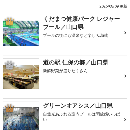
2026/08/09 更新
くだまつ健康パーク レジャー
1
プール／山口県
プールの後にも温泉など楽しみ満載
道の駅 仁保の郷／山口県
2
新鮮野菜が盛りだくさん
グリーンオアシス／山口県
3
自然光あふれる室内プールは開放感いっぱ
い