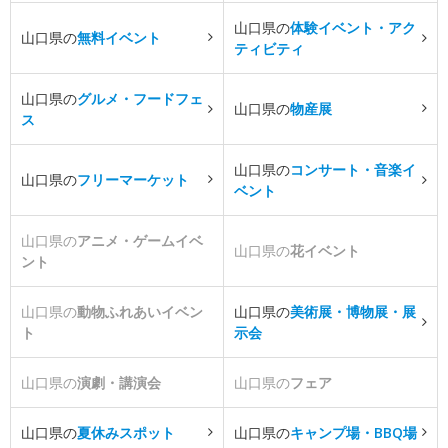
山口県の
体験イベント・アク
山口県の
無料イベント
ティビティ
山口県の
グルメ・フードフェ
山口県の
物産展
ス
山口県の
コンサート・音楽イ
山口県の
フリーマーケット
ベント
山口県の
アニメ・ゲームイベ
山口県の
花イベント
ント
山口県の
動物ふれあいイベン
山口県の
美術展・博物展・展
ト
示会
山口県の
演劇・講演会
山口県の
フェア
山口県の
夏休みスポット
山口県の
キャンプ場・BBQ場