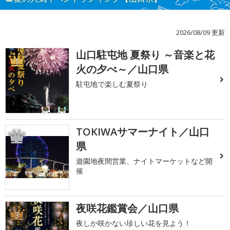
2026/08/09 更新
山口駐屯地 夏祭り ～音楽と花
1
火の夕べ～／山口県
駐屯地で楽しむ夏祭り
TOKIWAサマーナイト／山口
2
県
遊園地夜間営業、ナイトマーケットなど開
催
夜咲花鑑賞会／山口県
3
夜しか咲かない珍しい花を見よう！