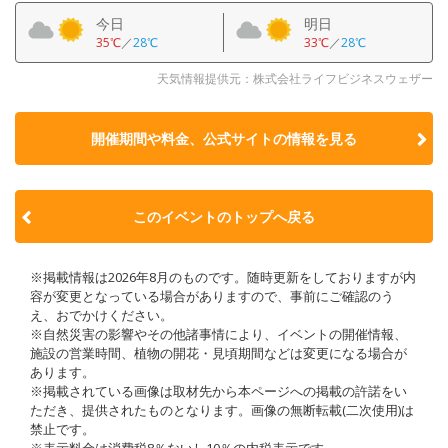
今日
明日
35℃
／
28℃
33℃
／
28℃
天気情報提供元：株式会社ライフビジネスウェザー
開催期間や料金、公式サイトの
情報を見る
このイベントのトップへ戻る
※掲載情報は2026年8月のものです。随時更新をしておりますが内
容が変更となっている場合がありますので、事前にご確認のう
え、おでかけください。
※自然災害の影響やその他諸事情により、イベントの開催情報、
施設の営業時間、植物の開花・見頃期間などは変更になる場合が
あります。
※掲載されている画像は取材先から本ページへの掲載の許諾をい
ただき、提供されたものとなります。画像の無断転載(二次使用)は
禁止です。
※表示料金は消費税8％ないし10％の内税表示です。