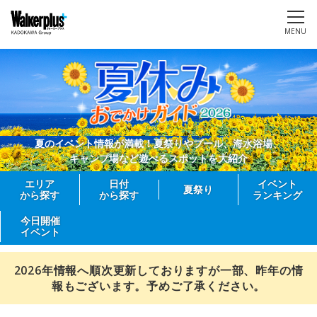
MENU
夏のイベント情報が満載！夏祭りやプール、海水浴場、
キャンプ場など遊べるスポットを大紹介
エリア
日付
イベント
夏祭り
から探す
から探す
ランキング
今日開催
イベント
2026年情報へ順次更新しておりますが一部、昨年の情
報もございます。予めご了承ください。