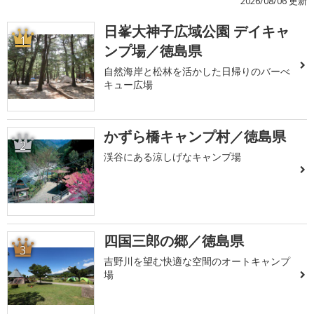
2026/08/06 更新
日峯大神子広域公園 デイキャ
1
ンプ場／徳島県
自然海岸と松林を活かした日帰りのバーべ
キュー広場
かずら橋キャンプ村／徳島県
2
渓谷にある涼しげなキャンプ場
四国三郎の郷／徳島県
3
吉野川を望む快適な空間のオートキャンプ
場