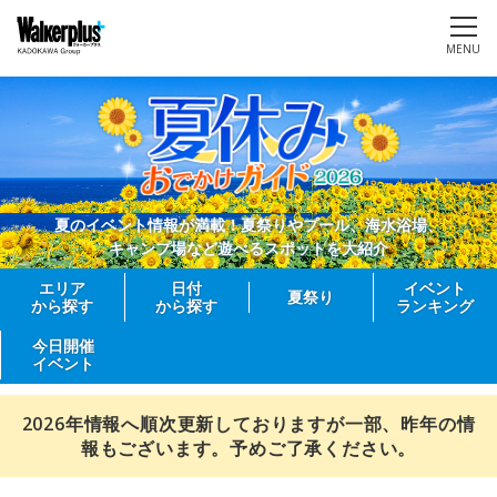
MENU
夏のイベント情報が満載！夏祭りやプール、海水浴場、
キャンプ場など遊べるスポットを大紹介
エリア
日付
イベント
夏祭り
から探す
から探す
ランキング
今日開催
イベント
2026年情報へ順次更新しておりますが一部、昨年の情
報もございます。予めご了承ください。