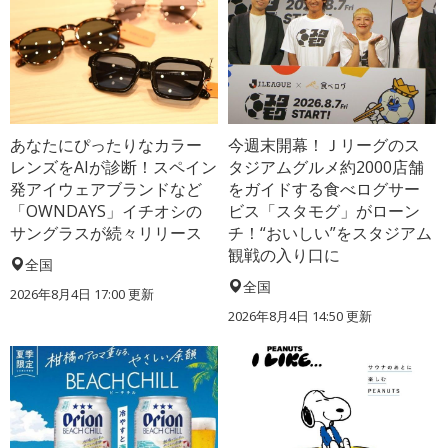
あなたにぴったりなカラー
今週末開幕！Ｊリーグのス
レンズをAIが診断！スペイン
タジアムグルメ約2000店舗
発アイウェアブランドなど
をガイドする食べログサー
「OWNDAYS」イチオシの
ビス「スタモグ」がローン
サングラスが続々リリース
チ！“おいしい”をスタジアム
観戦の入り口に
全国
全国
2026年8月4日 17:00
更新
2026年8月4日 14:50
更新