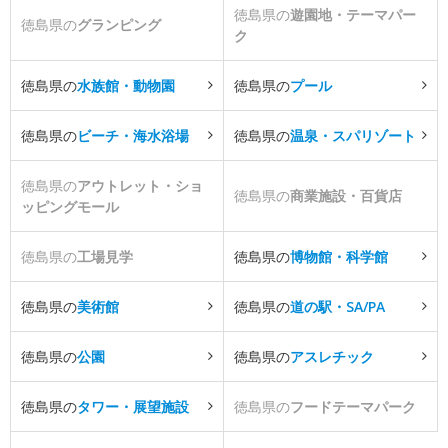
徳島県の
遊園地・テーマパー
徳島県の
グランピング
ク
徳島県の
水族館・動物園
徳島県の
プール
徳島県の
ビーチ・海水浴場
徳島県の
温泉・スパリゾート
徳島県の
アウトレット・ショ
徳島県の
商業施設・百貨店
ッピングモール
徳島県の
工場見学
徳島県の
博物館・科学館
徳島県の
美術館
徳島県の
道の駅・SA/PA
徳島県の
公園
徳島県の
アスレチック
徳島県の
タワー・展望施設
徳島県の
フードテーマパーク