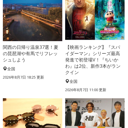
関西の日帰り温泉37選！夏
【映画ランキング】『スパ
の琵琶湖や有馬でリフレッ
イダーマン』シリーズ最高
シュしよう
発進で初登場V！『ちいか
わ』は2位、新作3本がラン
全国
クイン
2026年8月7日 18:25
更新
全国
2026年8月7日 11:00
更新