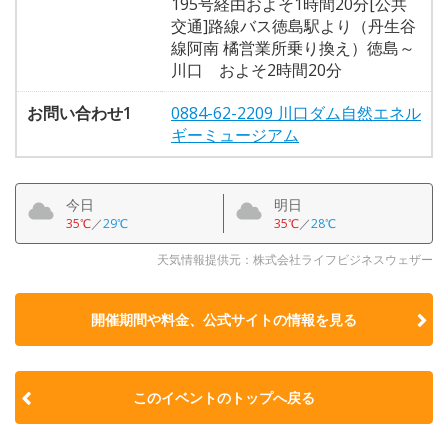
195号経由およそ1時間20分[公共
交通]路線バス徳島駅より（丹生谷
線阿南 橘営業所乗り換え）徳島～
川口 およそ2時間20分
お問い合わせ1
0884-62-2209 川口ダム自然エネル
ギーミュージアム
今日
明日
35℃
／
29℃
35℃
／
28℃
天気情報提供元：株式会社ライフビジネスウェザー
開催期間や料金、公式サイトの
情報を見る
このイベントのトップへ戻る