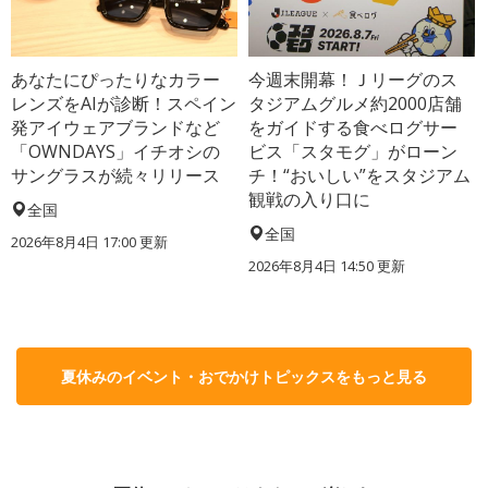
あなたにぴったりなカラー
今週末開幕！Ｊリーグのス
レンズをAIが診断！スペイン
タジアムグルメ約2000店舗
発アイウェアブランドなど
をガイドする食べログサー
「OWNDAYS」イチオシの
ビス「スタモグ」がローン
サングラスが続々リリース
チ！“おいしい”をスタジアム
観戦の入り口に
全国
全国
2026年8月4日 17:00
更新
2026年8月4日 14:50
更新
夏休みのイベント・おでかけトピックスをもっと見る