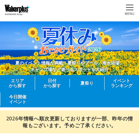
MENU
夏のイベント情報が満載！夏祭りやプール、海水浴場、
キャンプ場など遊べるスポットを大紹介
エリア
日付
イベント
夏祭り
から探す
から探す
ランキング
今日開催
イベント
2026年情報へ順次更新しておりますが一部、昨年の情
報もございます。予めご了承ください。