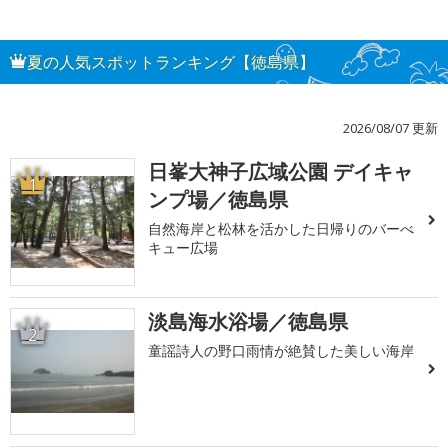
夏の人気スポットランキング【徳島県】
2026/08/07 更新
日峯大神子広域公園 デイキャ
1
ンプ場／徳島県
自然海岸と松林を活かした日帰りのバーべ
キュー広場
淡島海水浴場／徳島県
2
童謡詩人の野口雨情が絶賛した美しい海岸