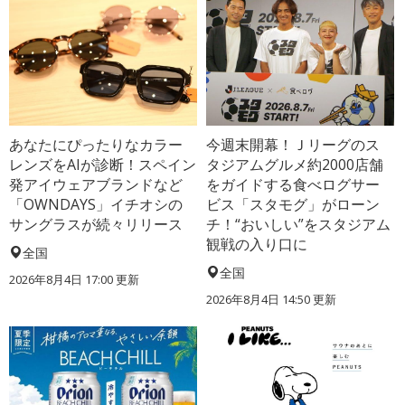
あなたにぴったりなカラー
今週末開幕！Ｊリーグのス
レンズをAIが診断！スペイン
タジアムグルメ約2000店舗
発アイウェアブランドなど
をガイドする食べログサー
「OWNDAYS」イチオシの
ビス「スタモグ」がローン
サングラスが続々リリース
チ！“おいしい”をスタジアム
観戦の入り口に
全国
全国
2026年8月4日 17:00
更新
2026年8月4日 14:50
更新