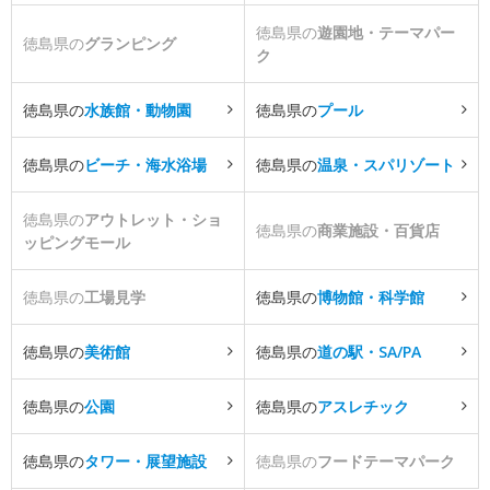
徳島県の
遊園地・テーマパー
徳島県の
グランピング
ク
徳島県の
水族館・動物園
徳島県の
プール
徳島県の
ビーチ・海水浴場
徳島県の
温泉・スパリゾート
徳島県の
アウトレット・ショ
徳島県の
商業施設・百貨店
ッピングモール
徳島県の
工場見学
徳島県の
博物館・科学館
徳島県の
美術館
徳島県の
道の駅・SA/PA
徳島県の
公園
徳島県の
アスレチック
徳島県の
タワー・展望施設
徳島県の
フードテーマパーク