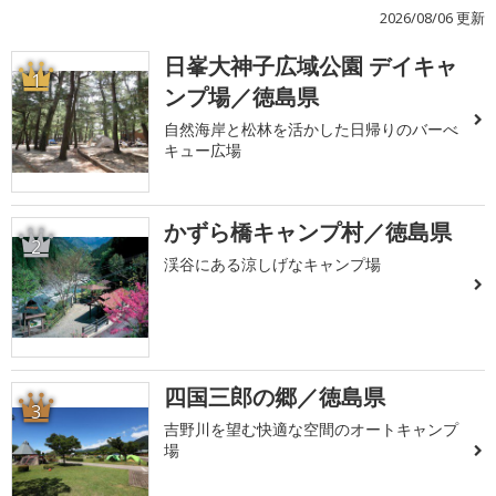
2026/08/06 更新
日峯大神子広域公園 デイキャ
1
ンプ場／徳島県
自然海岸と松林を活かした日帰りのバーべ
キュー広場
かずら橋キャンプ村／徳島県
2
渓谷にある涼しげなキャンプ場
四国三郎の郷／徳島県
3
吉野川を望む快適な空間のオートキャンプ
場