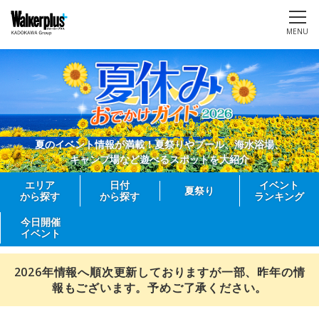
MENU
夏のイベント情報が満載！夏祭りやプール、海水浴場、
キャンプ場など遊べるスポットを大紹介
エリア
日付
イベント
夏祭り
から探す
から探す
ランキング
今日開催
イベント
2026年情報へ順次更新しておりますが一部、昨年の情
報もございます。予めご了承ください。