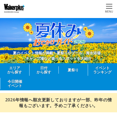
MENU
夏のイベント情報が満載！夏祭りやプール、海水浴場、
キャンプ場など遊べるスポットを大紹介
エリア
日付
イベント
夏祭り
から探す
から探す
ランキング
今日開催
イベント
2026年情報へ順次更新しておりますが一部、昨年の情
報もございます。予めご了承ください。