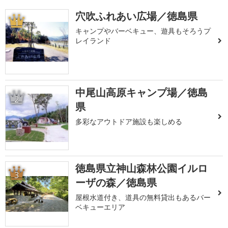
穴吹ふれあい広場／徳島県
1
キャンプやバーベキュー、遊具もそろうプ
レイランド
中尾山高原キャンプ場／徳島
2
県
多彩なアウトドア施設も楽しめる
徳島県立神山森林公園イルロ
3
ーザの森／徳島県
屋根水道付き、道具の無料貸出もあるバー
ベキューエリア