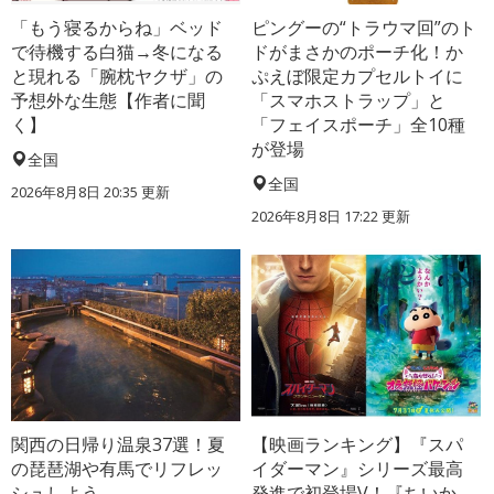
「もう寝るからね」ベッド
ピングーの“トラウマ回”のト
で待機する白猫→冬になる
ドがまさかのポーチ化！か
と現れる「腕枕ヤクザ」の
ぷえぼ限定カプセルトイに
予想外な生態【作者に聞
「スマホストラップ」と
く】
「フェイスポーチ」全10種
が登場
全国
全国
2026年8月8日 20:35
更新
2026年8月8日 17:22
更新
関西の日帰り温泉37選！夏
【映画ランキング】『スパ
の琵琶湖や有馬でリフレッ
イダーマン』シリーズ最高
シュしよう
発進で初登場V！『ちいか